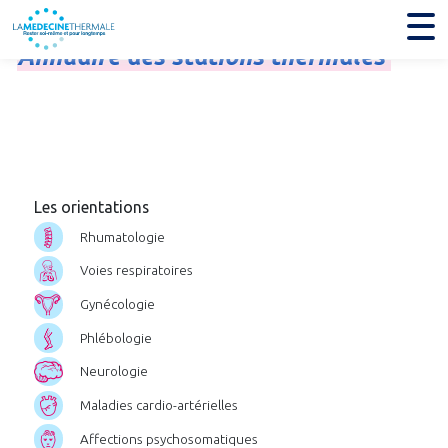
Annuaire
des
stations
thermales
Les orientations
Rhumatologie
Voies respiratoires
Gynécologie
Phlébologie
Neurologie
Maladies cardio-artérielles
Affections psychosomatiques