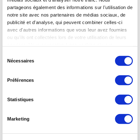
Ville :
partageons également des informations sur l'utilisation de
CONTREXEVILLE - 88140
notre site avec nos partenaires de médias sociaux, de
Ouverture :
publicité et d'analyse, qui peuvent combiner celles-ci
30 mars au 14 novembre 2026
avec d'autres informations que vous leur avez fournies
ou qu'ils ont collectées lors de votre utilisation de leurs
Voir la fiche complète
services. Vous consentez à nos cookies si vous
continuez à utiliser notre site Web.
Sélection
Nécessaires
du
Thermes
d'Evian-
les-
Bains
consentement
Préférences
Rhumatologie
Affections urinaires et maladies métaboliques
Statistiques
Affections digestives et maladies métaboliques
Ville :
EVIAN-LES-BAINS - 74500
Marketing
Ouverture :
12 janvier au 19 décembre 2026