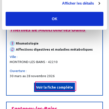
Afficher les détails
Voir la fiche complète
OK
Thermes
de
Montrond-
les-
Bains
Rhumatologie
Affections digestives et maladies métaboliques
Ville :
MONTROND-LES-BAINS - 42210
Ouverture :
30 mars au 28 novembre 2026
Voir la fiche complète
Santenay-
les-
Bains