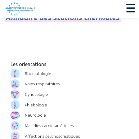
Annuaire
des
stations
thermales
Les orientations
Rhumatologie
Voies respiratoires
Gynécologie
Phlébologie
Neurologie
Maladies cardio-artérielles
Affections psychosomatiques