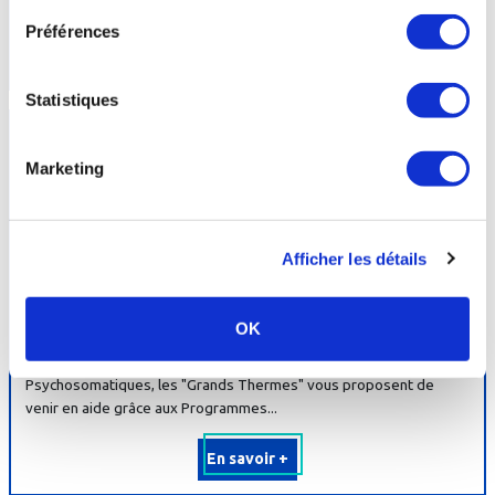
Roques ont présenté le...
Préférences
En savoir +
Statistiques
Marketing
Afficher les détails
Programmes
forme
aux
Grands
Thermes
de
Bagnères
de
Bigorre
OK
Fort de son expérience en Rhumatologie et en Affections
Psychosomatiques, les "Grands Thermes" vous proposent de
venir en aide grâce aux Programmes...
En savoir +