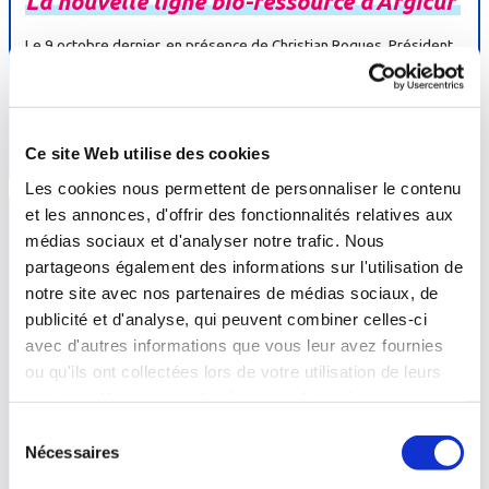
La
nouvelle
ligne
bio-
ressource
d’Argicur
Le 9 octobre dernier, en présence de Christian Roques, Président
du Conseil scientifique de l’AFRETh et de Claude-Eugène Bouvier,
Délégué général du...
En savoir +
Ce site Web utilise des cookies
Les cookies nous permettent de personnaliser le contenu
et les annonces, d'offrir des fonctionnalités relatives aux
médias sociaux et d'analyser notre trafic. Nous
partageons également des informations sur l'utilisation de
notre site avec nos partenaires de médias sociaux, de
publicité et d'analyse, qui peuvent combiner celles-ci
avec d'autres informations que vous leur avez fournies
Ouvrage
"La
Médecine
thermale
-
ou qu'ils ont collectées lors de votre utilisation de leurs
services. Vous consentez à nos cookies si vous
données
scientifiques"
continuez à utiliser notre site Web.
Sélection
Le jeudi 5 avril 2018, à l'occasion du 12ème congrès de la
Nécessaires
du
médecine générale, les Professeurs Patrice Queneau et Christian
consentement