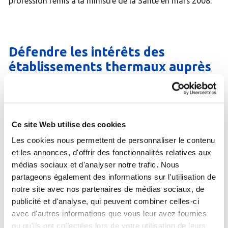
profession remis à la ministre de la Santé en mars 2008.
Défendre les intérêts des
établissements thermaux auprès
des différentes instances de l’Etat
et de l’Assurance Maladie.
Ce site Web utilise des cookies
Si l’allopathie a permis, depuis la fin du XIXe siècle,
d’extraordinaires progrès médicaux, elle a également
Les cookies nous permettent de personnaliser le contenu
donné à la pharmacopée une place de plus en plus
et les annonces, d'offrir des fonctionnalités relatives aux
prépondérante, au risque d’une surconsommation de
médias sociaux et d'analyser notre trafic. Nous
médicaments. Autant pour des raisons économiques que
partageons également des informations sur l'utilisation de
pour une plus grande efficacité thérapeutique, d’autres
notre site avec nos partenaires de médias sociaux, de
approches thérapeutiques plus holistiques sont
nécessaires. Au delà de son efficacité, la médecine
publicité et d'analyse, qui peuvent combiner celles-ci
thermale redonne toute sa place à l’interaction
avec d'autres informations que vous leur avez fournies
thérapeutique, recentrant la relation entre le médecin et
ou qu'ils ont collectées lors de votre utilisation de leurs