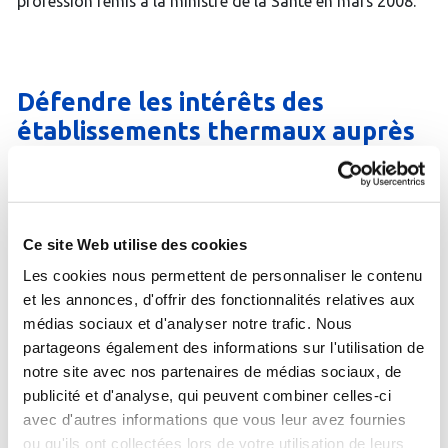
profession remis à la ministre de la Santé en mars 2008.
Défendre les intérêts des
établissements thermaux auprès
des différentes instances de l’Etat
et de l’Assurance Maladie.
Ce site Web utilise des cookies
Si l’allopathie a permis, depuis la fin du XIXe siècle,
d’extraordinaires progrès médicaux, elle a également
Les cookies nous permettent de personnaliser le contenu
donné à la pharmacopée une place de plus en plus
et les annonces, d'offrir des fonctionnalités relatives aux
prépondérante, au risque d’une surconsommation de
médias sociaux et d'analyser notre trafic. Nous
médicaments. Autant pour des raisons économiques que
partageons également des informations sur l'utilisation de
pour une plus grande efficacité thérapeutique, d’autres
notre site avec nos partenaires de médias sociaux, de
approches thérapeutiques plus holistiques sont
nécessaires. Au delà de son efficacité, la médecine
publicité et d'analyse, qui peuvent combiner celles-ci
thermale redonne toute sa place à l’interaction
avec d'autres informations que vous leur avez fournies
thérapeutique, recentrant la relation entre le médecin et
ou qu'ils ont collectées lors de votre utilisation de leurs