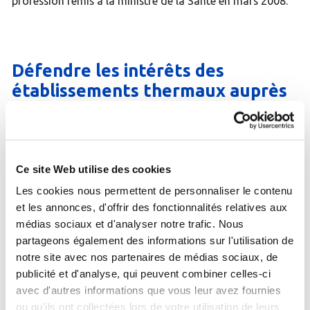
profession remis à la ministre de la Santé en mars 2008.
Défendre les intérêts des
établissements thermaux auprès
des différentes instances de l’Etat
et de l’Assurance Maladie.
Ce site Web utilise des cookies
Si l’allopathie a permis, depuis la fin du XIXe siècle,
d’extraordinaires progrès médicaux, elle a également
Les cookies nous permettent de personnaliser le contenu
donné à la pharmacopée une place de plus en plus
et les annonces, d'offrir des fonctionnalités relatives aux
prépondérante, au risque d’une surconsommation de
médias sociaux et d'analyser notre trafic. Nous
médicaments. Autant pour des raisons économiques que
partageons également des informations sur l'utilisation de
pour une plus grande efficacité thérapeutique, d’autres
notre site avec nos partenaires de médias sociaux, de
approches thérapeutiques plus holistiques sont
nécessaires. Au delà de son efficacité, la médecine
publicité et d'analyse, qui peuvent combiner celles-ci
thermale redonne toute sa place à l’interaction
avec d'autres informations que vous leur avez fournies
thérapeutique, recentrant la relation entre le médecin et
ou qu'ils ont collectées lors de votre utilisation de leurs