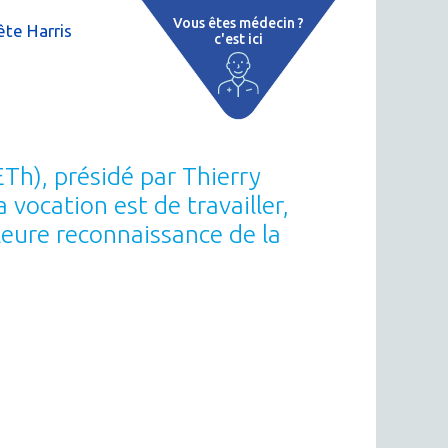
Vous êtes médecin ?
te Harris
c'est ici
e
 par région
tions thermales
Th), présidé par Thierry
 cure thermale
vocation est de travailler,
lleure reconnaissance de la
ent
 personnalisé
 thermale
n thermale