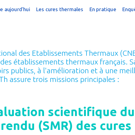
e aujourd'hui
Les cures thermales
En pratique
Enquê
cine thermale ?
Cures conventionnées
Trouver une cur
?
peutique
Cures thermales pour les enfants
Trouver une cure
 chiffres
Cures post cancer
Annuaire des sta
tional des Etablissements Thermaux (CNE
réquentes
Bénéficier d'une
 des établissements thermaux français. Sa 
rs publics, à l'amélioration et à une mei
e magazine
Le Remboursem
 assure trois missions principales :
male
Créer un dossier
Préparer la cure
valuation scientifique du
Arriver en statio
 rendu (SMR) des cures