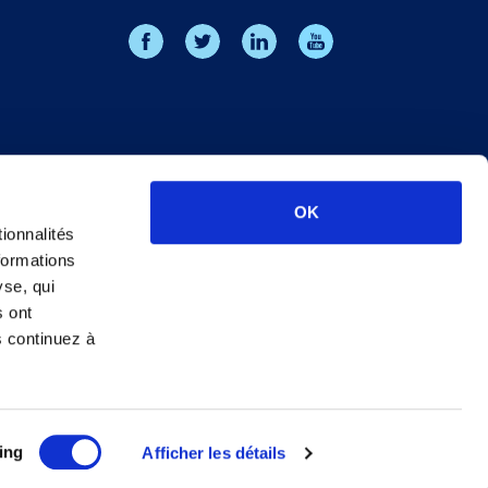
OK
ionnalités
formations
yse, qui
s ont
s continuez à
de gestion des cookies
Charte éthique
ing
Afficher les détails