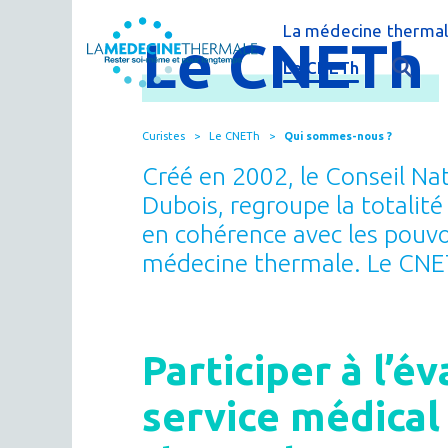
La médecine thermal
Le
CNETh
C'est quoi la méde
Le CNETh
Qui sommes-nous 
L'éducation théra
Curistes
Le CNETh
Qui sommes-nous ?
Actualités
Le thermalisme en
Créé en 2002, le Conseil Na
Publications
FAQ : questions f
Dubois, regroupe la totalité
en cohérence avec les pouvoi
Espace presse
Thermes & Vous, l
médecine thermale. Le CNETh
La médecine ther
Participer à l’é
service médical