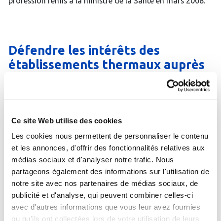
profession remis à la ministre de la Santé en mars 2008.
Défendre les intérêts des
établissements thermaux auprès
des différentes instances de l’Etat
et de l’Assurance Maladie.
Ce site Web utilise des cookies
Si l’allopathie a permis, depuis la fin du XIXe siècle,
d’extraordinaires progrès médicaux, elle a également
Les cookies nous permettent de personnaliser le contenu
donné à la pharmacopée une place de plus en plus
et les annonces, d'offrir des fonctionnalités relatives aux
prépondérante, au risque d’une surconsommation de
médias sociaux et d'analyser notre trafic. Nous
médicaments. Autant pour des raisons économiques que
partageons également des informations sur l'utilisation de
pour une plus grande efficacité thérapeutique, d’autres
notre site avec nos partenaires de médias sociaux, de
approches thérapeutiques plus holistiques sont
nécessaires. Au delà de son efficacité, la médecine
publicité et d'analyse, qui peuvent combiner celles-ci
thermale redonne toute sa place à l’interaction
avec d'autres informations que vous leur avez fournies
thérapeutique, recentrant la relation entre le médecin et
ou qu'ils ont collectées lors de votre utilisation de leurs