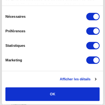
son patient.
services. Vous consentez à nos cookies si vous
continuez à utiliser notre site Web.
Sélection
Nécessaires
du
consentement
L'AFRETh assure quant à elle le
Préférences
rôle de promoteur de la recherche
médicale thermale.
Statistiques
Cette association de recherche bénéficie du concours
d'un conseil scientifique composé d'universitaires et
Marketing
d'experts reconnus pour :
apporter les éléments d'évaluation permettant à la
Afficher les détails
médecine thermale de confirmer son utilité au
service de la santé publique,
OK
assurer l'actualisation des données scientifiques et
médico-économiques relatives à la médecine
thermale.