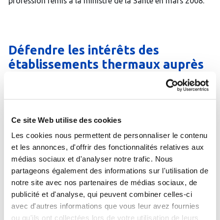
profession remis à la ministre de la Santé en mars 2008.
Défendre les intérêts des
établissements thermaux auprès
des différentes instances de l’Etat
et de l’Assurance Maladie.
Ce site Web utilise des cookies
Si l’allopathie a permis, depuis la fin du XIXe siècle,
d’extraordinaires progrès médicaux, elle a également
Les cookies nous permettent de personnaliser le contenu
donné à la pharmacopée une place de plus en plus
et les annonces, d'offrir des fonctionnalités relatives aux
prépondérante, au risque d’une surconsommation de
médias sociaux et d'analyser notre trafic. Nous
médicaments. Autant pour des raisons économiques que
partageons également des informations sur l'utilisation de
pour une plus grande efficacité thérapeutique, d’autres
notre site avec nos partenaires de médias sociaux, de
approches thérapeutiques plus holistiques sont
nécessaires. Au delà de son efficacité, la médecine
publicité et d'analyse, qui peuvent combiner celles-ci
thermale redonne toute sa place à l’interaction
avec d'autres informations que vous leur avez fournies
thérapeutique, recentrant la relation entre le médecin et
ou qu'ils ont collectées lors de votre utilisation de leurs