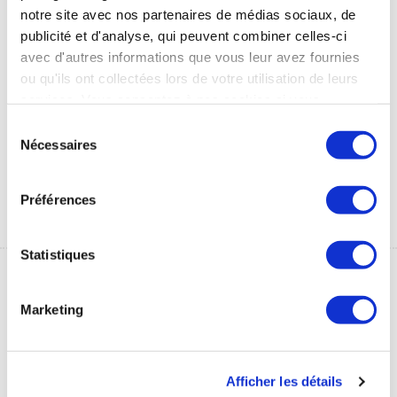
notre site avec nos partenaires de médias sociaux, de
Thermalisme
Thermes & vous, le
publicité et d'analyse, qui peuvent combiner celles-ci
pédiatrique : mode
magazine des curistes
avec d'autres informations que vous leur avez fournies
d'emploi
- 2014
ou qu'ils ont collectées lors de votre utilisation de leurs
Tout savoir sur le thermalisme
Dans cette édition :
services. Vous consentez à nos cookies si vous
pour les enfants
l'avancement de la recherche,
continuez à utiliser notre site Web.
Sélection
parler de la cure thermale à son
3 Mo
Nécessaires
du
médecin et éducation à la
consentement
santé.
Préférences
2 Mo
Statistiques
Marketing
Afficher les détails