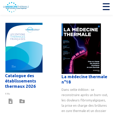
Catalogue des
La médecine thermale
établissements
n°18
thermaux 2026
Dans cette édition : se
4 Mo
reconstruire après un burn-out,
les douleurs fibromyalgiques,
la prise en charge des brûlures
en cure thermale et un dossier