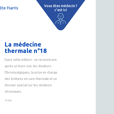
Vous êtes médecin ?
te Harris
c'est ici
e
 par région
tions thermales
La médecine
 cure thermale
thermale n°18
Dans cette édition : se reconstruire
ent
après un burn-out, les douleurs
 personnalisé
fibromyalgiques, la prise en charge
des brûlures en cure thermale et un
 thermale
dossier spécial sur les douleurs
chroniques.
n thermale
19 Mo