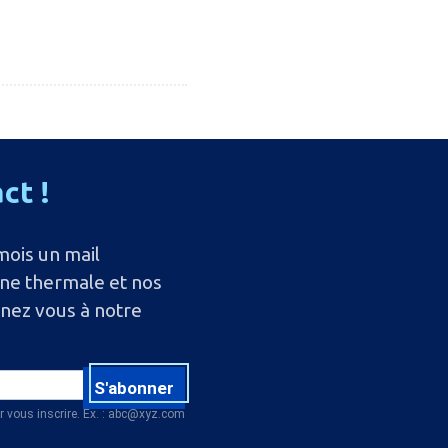
act
!
mois un mail
ine thermale et nos
nnez vous à notre
S'abonner
r vous inscrire. Ex. : abc@xyz.com