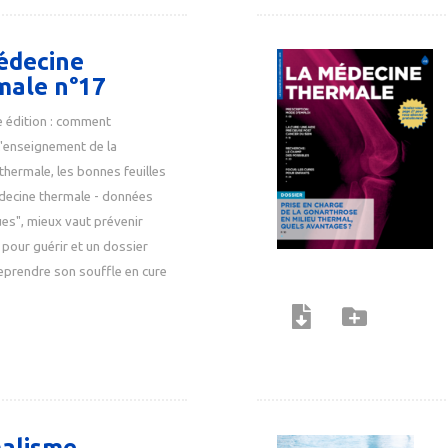
édecine
male n°17
e édition : comment
l'enseignement de la
hermale, les bonnes feuilles
decine thermale - données
ues", mieux vaut prévenir
pour guérir et un dossier
eprendre son souffle en cure
alisme