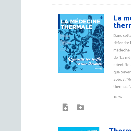
La m
ther
Dans cett
défendre 
médecine t
de "La mé
scientifiq
que payer 
spécial "R
thermale".
18 Mo
Therm