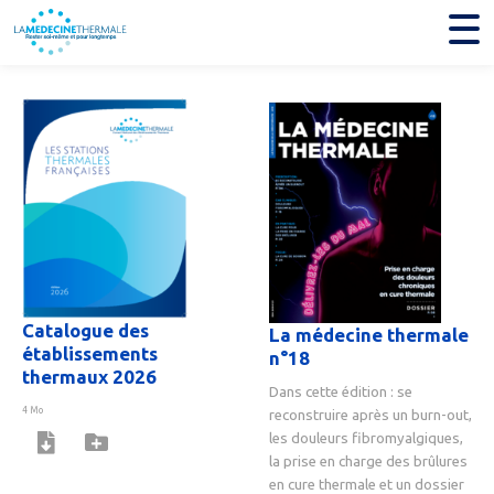
Catalogue des
La médecine thermale
établissements
n°18
thermaux 2026
Dans cette édition : se
4 Mo
reconstruire après un burn-out,
les douleurs fibromyalgiques,
la prise en charge des brûlures
en cure thermale et un dossier