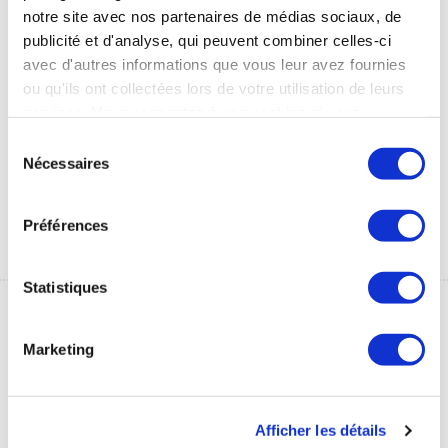
notre site avec nos partenaires de médias sociaux, de
Thermalisme
Thermes & vous, le
publicité et d'analyse, qui peuvent combiner celles-ci
pédiatrique : mode
magazine des curistes
avec d'autres informations que vous leur avez fournies
d'emploi
- 2014
ou qu'ils ont collectées lors de votre utilisation de leurs
Tout savoir sur le thermalisme
Dans cette édition :
services. Vous consentez à nos cookies si vous
pour les enfants
l'avancement de la recherche,
continuez à utiliser notre site Web.
Sélection
parler de la cure thermale à son
3 Mo
Nécessaires
du
médecin et éducation à la
consentement
santé.
Préférences
2 Mo
Statistiques
Marketing
Afficher les détails