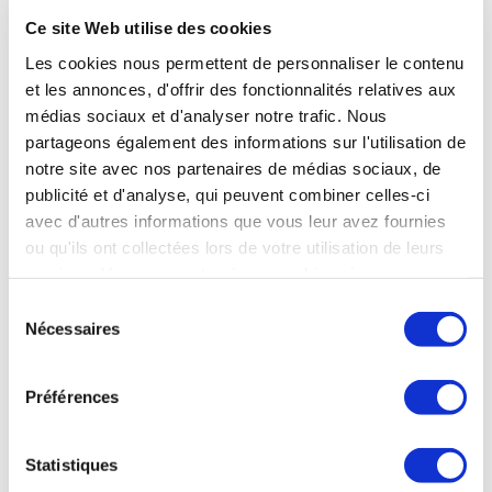
Téléphone : 01 55 25 58 60
Ce site Web utilise des cookies
Les cookies nous permettent de personnaliser le contenu
site web :
www.partiesprenantes.com
et les annonces, d'offrir des fonctionnalités relatives aux
médias sociaux et d'analyser notre trafic. Nous
partageons également des informations sur l'utilisation de
notre site avec nos partenaires de médias sociaux, de
publicité et d'analyse, qui peuvent combiner celles-ci
Nom : Ipanema
avec d'autres informations que vous leur avez fournies
ou qu'ils ont collectées lors de votre utilisation de leurs
Adresse : 52 Boulevard Malesherbes, 75008 Paris
services. Vous consentez à nos cookies si vous
continuez à utiliser notre site Web.
Sélection
Mail :
Nécessaires
du
consentement
Téléphone : 01 44 17 34 34
Préférences
Site web :
www.groupe-ipanema.com
Statistiques