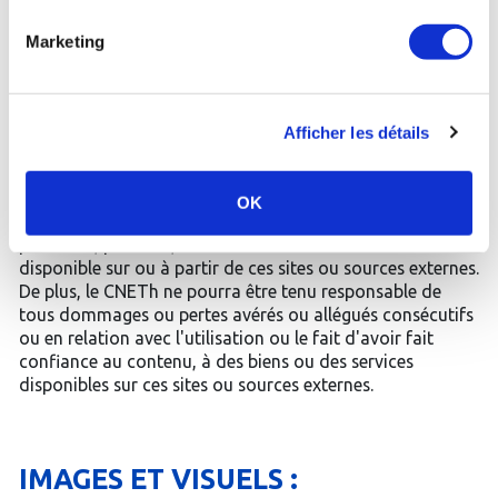
LIENS
Marketing
Le site peut inclure des liens vers d'autres sites Web ou
d'autres sources Internet. Dans la mesure où le CNETh ne
Afficher les détails
peut contrôler ces sites et ces sources externes, le CNETh
ne peut être tenu pour responsable de la mise à
disposition de ces sites et sources externes, et ne peut
OK
supporter aucune responsabilité quant au contenu,
publicités, produits, services ou tout autre matériel
disponible sur ou à partir de ces sites ou sources externes.
De plus, le CNETh ne pourra être tenu responsable de
tous dommages ou pertes avérés ou allégués consécutifs
ou en relation avec l'utilisation ou le fait d'avoir fait
confiance au contenu, à des biens ou des services
disponibles sur ces sites ou sources externes.
IMAGES ET VISUELS :