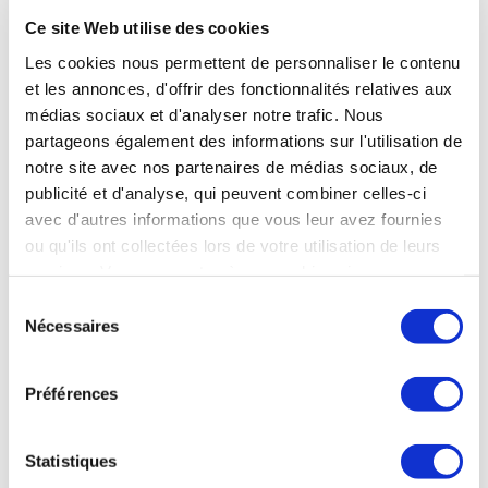
Téléphone : 01 55 25 58 60
Ce site Web utilise des cookies
Les cookies nous permettent de personnaliser le contenu
site web :
www.partiesprenantes.com
et les annonces, d'offrir des fonctionnalités relatives aux
médias sociaux et d'analyser notre trafic. Nous
partageons également des informations sur l'utilisation de
notre site avec nos partenaires de médias sociaux, de
publicité et d'analyse, qui peuvent combiner celles-ci
Nom : Ipanema
avec d'autres informations que vous leur avez fournies
ou qu'ils ont collectées lors de votre utilisation de leurs
Adresse : 52 Boulevard Malesherbes, 75008 Paris
services. Vous consentez à nos cookies si vous
continuez à utiliser notre site Web.
Sélection
Mail :
Nécessaires
du
consentement
Téléphone : 01 44 17 34 34
Préférences
Site web :
www.groupe-ipanema.com
Statistiques