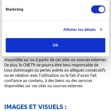
LIENS
Marketing
Le site peut inclure des liens vers d'autres sites Web ou
d'autres sources Internet. Dans la mesure où le CNETh ne
Afficher les détails
peut contrôler ces sites et ces sources externes, le CNETh
ne peut être tenu pour responsable de la mise à
disposition de ces sites et sources externes, et ne peut
OK
supporter aucune responsabilité quant au contenu,
publicités, produits, services ou tout autre matériel
disponible sur ou à partir de ces sites ou sources externes.
De plus, le CNETh ne pourra être tenu responsable de
tous dommages ou pertes avérés ou allégués consécutifs
ou en relation avec l'utilisation ou le fait d'avoir fait
confiance au contenu, à des biens ou des services
disponibles sur ces sites ou sources externes.
IMAGES ET VISUELS :