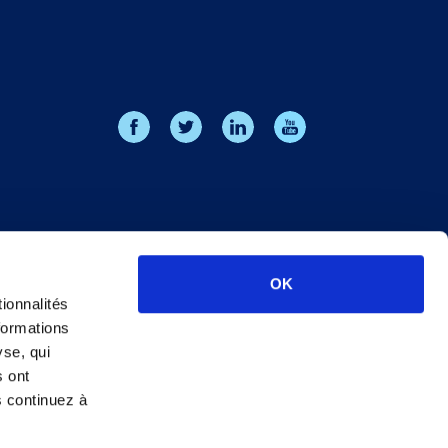
OK
ionnalités
formations
yse, qui
s ont
s continuez à