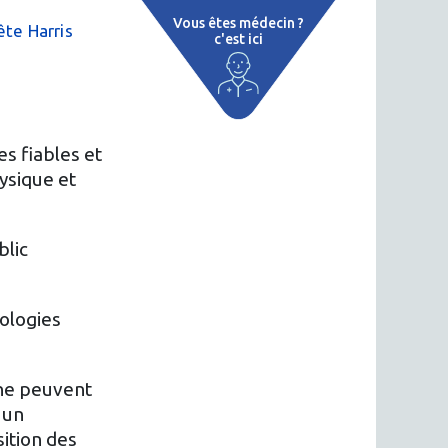
Vous êtes médecin ?
te Harris
c'est ici
e
 par région
tions thermales
s fiables et
ysique et
 cure thermale
ent
blic
 personnalisé
hologies
 thermale
on thermale
 ne peuvent
 un
sition des