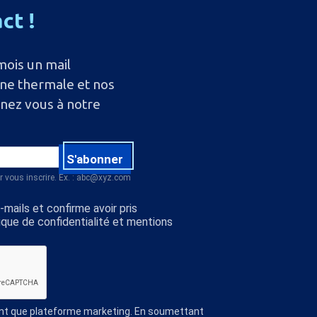
act
!
mois un mail
ine thermale et nos
nnez vous à notre
S'abonner
r vous inscrire. Ex. : abc@xyz.com
mails et confirme avoir pris
ique de confidentialité et mentions
ant que plateforme marketing. En soumettant