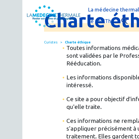
La médecine thermal
Charte
ét
C'est quoi la méde
Le CNETh
Qui sommes-nous 
L'éducation théra
Curistes
Charte éthique
Actualités
Le thermalisme en
Toutes informations médica
sont validées par le Prof
Publications
FAQ : questions f
Rééducation.
Espace presse
Thermes & Vous, l
Les informations disponibles
intéressé.
La médecine ther
Ce site a pour objectif d'i
qu'elle traite.
Ces informations ne rempla
s’appliquer précisément à u
traitement. Elles gardent t