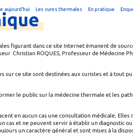
e aujourd'hui
Les cures thermales
En pratique
Enquê
hique
cine thermale ?
Cures conventionnées
Trouver une cur
?
peutique
Cures thermales pour les enfants
Trouver une cure
 chiffres
Cures post cancer
Annuaire des sta
les figurant dans ce site Internet émanent de source
esseur Christian ROQUES, Professeur de Médecine Ph
réquentes
Bénéficier d'une
e magazine
Le Remboursem
 sur ce site sont destinées aux curistes et à tout pu
male
Créer un dossier
nformer le public sur la médecine thermale et les pat
Préparer la cure
Arriver en stati
cent en aucun cas une consultation médicale. Elles
n cas et ne peuvent servir à établir un diagnostic ou
oujours un caractère général et sont mises à la dispo