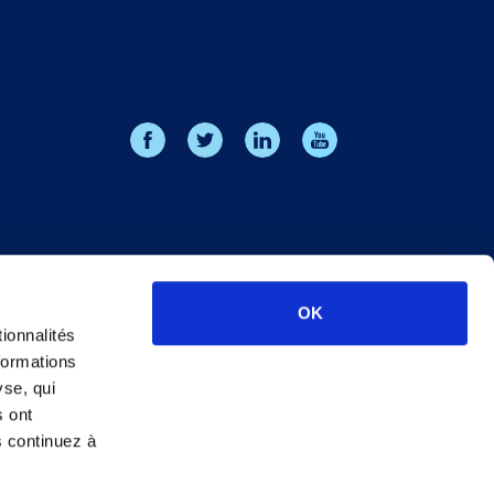
OK
ionnalités
formations
yse, qui
s ont
s continuez à