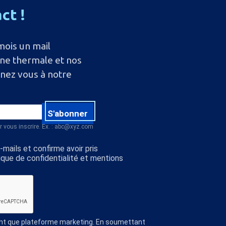
act
!
mois un mail
ine thermale et nos
nnez vous à notre
S'abonner
r vous inscrire. Ex. : abc@xyz.com
mails et confirme avoir pris
ique de confidentialité et mentions
ant que plateforme marketing. En soumettant