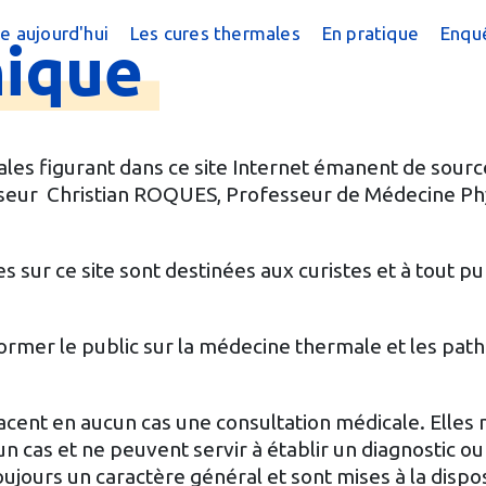
e aujourd'hui
Les cures thermales
En pratique
Enquê
hique
cine thermale ?
Cures conventionnées
Trouver une cur
?
peutique
Cures thermales pour les enfants
Trouver une cure
 chiffres
Cures post cancer
Annuaire des sta
les figurant dans ce site Internet émanent de source
esseur Christian ROQUES, Professeur de Médecine Ph
réquentes
Bénéficier d'une
e magazine
Le Remboursem
 sur ce site sont destinées aux curistes et à tout pu
male
Créer un dossier
nformer le public sur la médecine thermale et les pat
Préparer la cure
Arriver en stati
cent en aucun cas une consultation médicale. Elles
n cas et ne peuvent servir à établir un diagnostic ou
oujours un caractère général et sont mises à la dispo