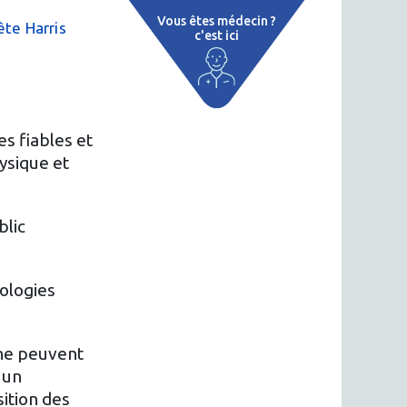
Vous êtes médecin ?
te Harris
c'est ici
e
 par région
tions thermales
s fiables et
ysique et
 cure thermale
ent
blic
 personnalisé
hologies
 thermale
on thermale
 ne peuvent
 un
sition des