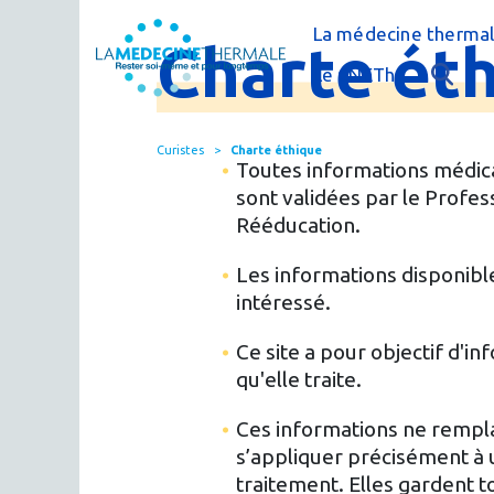
La médecine thermal
Charte
ét
C'est quoi la méde
Le CNETh
Qui sommes-nous 
L'éducation théra
Curistes
Charte éthique
Actualités
Le thermalisme en
Toutes informations médica
sont validées par le Prof
Publications
FAQ : questions f
Rééducation.
Espace presse
Thermes & Vous, l
Les informations disponibles
intéressé.
La médecine ther
Ce site a pour objectif d'i
qu'elle traite.
Ces informations ne rempla
s’appliquer précisément à u
traitement. Elles gardent t