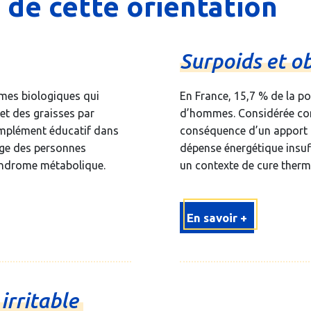
 de cette orientation
Surpoids
et
o
smes biologiques qui
En France, 15,7 % de la p
et des graisses par
d’hommes. Considérée com
omplément éducatif dans
conséquence d’un apport a
arge des personnes
dépense énergétique insuf
syndrome métabolique.
un contexte de cure therma
En savoir +
n
irritable