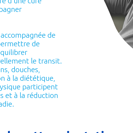
re d'une cure
pagner
e accompagnée de
permettre de
équilibrer
ellement le transit.
ns, douches,
n à la diététique,
hysique participent
 et à la réduction
adie.