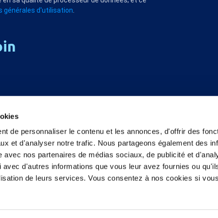
 en sa qualité de processeur de données; et ce
 générales d'utilisation
.
oin
ookies
t de personnaliser le contenu et les annonces, d'offrir des fonct
ux et d'analyser notre trafic. Nous partageons également des in
site avec nos partenaires de médias sociaux, de publicité et d'anal
 avec d'autres informations que vous leur avez fournies ou qu'il
tilisation de leurs services. Vous consentez à nos cookies si vou
s
Politique de confidentialité
Politique 