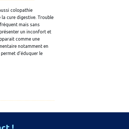
 aussi colopathie
 la cure digestive. Trouble
s fréquent mais sans
présenter un inconfort et
e apparait comme une
émentaire notamment en
 permet d’éduquer le
act
!