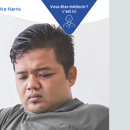
Vous êtes médecin ?
te Harris
c'est ici
e
 par région
tions thermales
 cure thermale
ent
 personnalisé
 thermale
n thermale