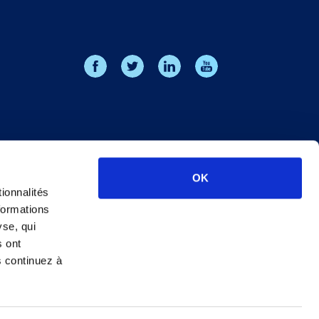
OK
ionnalités
formations
yse, qui
s ont
s continuez à
de gestion des cookies
Charte éthique