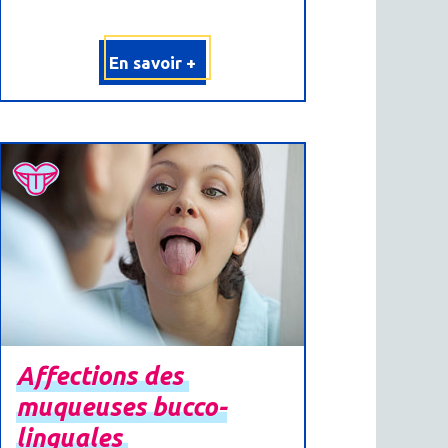
En savoir +
Affections
des
muqueuses
bucco-
linguales