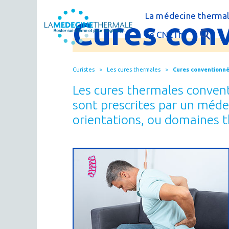
La médecine thermal
Cures
con
C'est quoi la méde
Le CNETh
Qui sommes-nous 
L'éducation théra
Curistes
Les cures thermales
Cures conventionn
Actualités
Le thermalisme en
Les cures thermales convent
Publications
FAQ : questions f
sont prescrites par un médec
orientations, ou domaines th
Espace presse
Thermes & Vous, l
La médecine ther