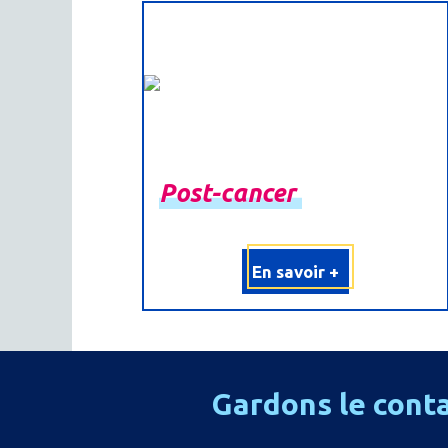
Post-
cancer
En savoir +
Gardons
le
cont