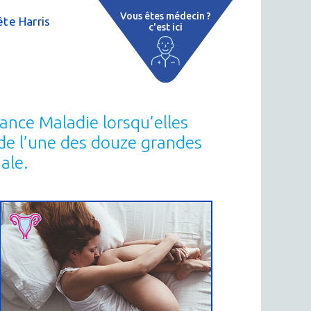
Vous êtes médecin ?
te Harris
c'est ici
e
 par région
tions thermales
ance Maladie lorsqu’elles
 cure thermale
e de l’une des douze grandes
ale.
ent
 personnalisé
 thermale
n thermale