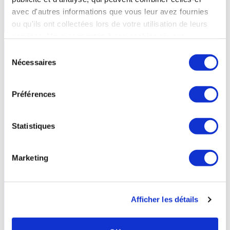
avec d'autres informations que vous leur avez fournies
En savoir +
ou qu'ils ont collectées lors de votre utilisation de leurs
services. Vous consentez à nos cookies si vous
continuez à utiliser notre site Web.
Sélection
Nécessaires
du
consentement
Préférences
Statistiques
Marketing
Affections
urinaires
et
maladies
métaboliques
La prise en charge dans l’orientation Affections urinaires
Afficher les détails
chroniques concernent essentiellement les infections du tractus
urinaire et les problèmes de lithiase. 9 stations thermales, dont les
eaux sont essentiellement sulfatées et bicarbonatées disposent