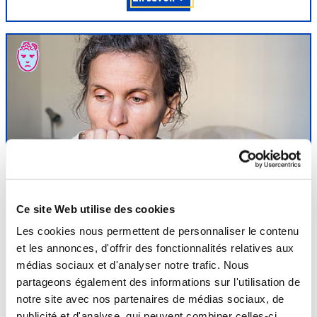
Affections
psychosomatiques
Ce site Web utilise des cookies
L’efficacité de la médecine thermale est reconnue dans le
Les cookies nous permettent de personnaliser le contenu
traitement des affections liées au stress comme le trouble
et les annonces, d'offrir des fonctionnalités relatives aux
anxieux généralisé, la dépression modérée réactionnelle, le burn-
médias sociaux et d'analyser notre trafic. Nous
out, les troubles relationnels de la fibromyalgie, les troubles du
partageons également des informations sur l'utilisation de
sommeil mais aussi dans la prise en charge de l’addiction aux
notre site avec nos partenaires de médias sociaux, de
benzodiazépines. La cure thermale...
publicité et d'analyse, qui peuvent combiner celles-ci