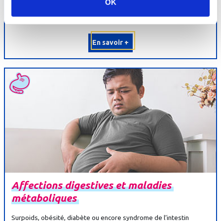
OK
de cette orientation. Les soins consistent en des techniques
diurétiques et sédatives : cures...
En savoir +
Affections
digestives
et
maladies
métaboliques
Surpoids, obésité, diabète ou encore syndrome de l’intestin