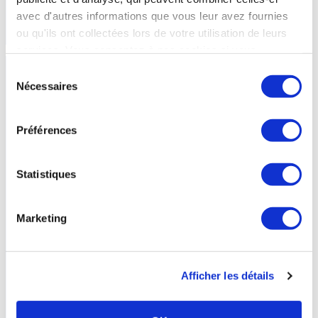
avec d'autres informations que vous leur avez fournies
En savoir +
ou qu'ils ont collectées lors de votre utilisation de leurs
services. Vous consentez à nos cookies si vous
continuez à utiliser notre site Web.
Sélection
Nécessaires
du
consentement
Préférences
Statistiques
Marketing
Affections
urinaires
et
maladies
métaboliques
La prise en charge dans l’orientation Affections urinaires
Afficher les détails
chroniques concernent essentiellement les infections du tractus
urinaire et les problèmes de lithiase. 9 stations thermales, dont les
eaux sont essentiellement sulfatées et bicarbonatées disposent