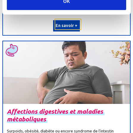
OK
de cette orientation. Les soins consistent en des techniques
diurétiques et sédatives : cures...
En savoir +
Affections
digestives
et
maladies
métaboliques
Surpoids, obésité, diabète ou encore syndrome de l’intestin