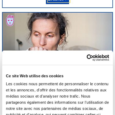
Affections
psychosomatiques
Ce site Web utilise des cookies
L’efficacité de la médecine thermale est reconnue dans le
Les cookies nous permettent de personnaliser le contenu
traitement des affections liées au stress comme le trouble
et les annonces, d'offrir des fonctionnalités relatives aux
anxieux généralisé, la dépression modérée réactionnelle, le burn-
médias sociaux et d'analyser notre trafic. Nous
out, les troubles relationnels de la fibromyalgie, les troubles du
partageons également des informations sur l'utilisation de
sommeil mais aussi dans la prise en charge de l’addiction aux
notre site avec nos partenaires de médias sociaux, de
benzodiazépines. La cure thermale...
publicité et d'analyse, qui peuvent combiner celles-ci