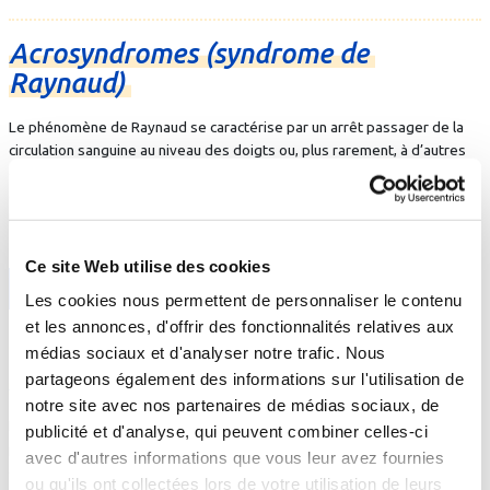
Acrosyndromes
(syndrome
de
Raynaud)
Le phénomène de Raynaud se caractérise par un arrêt passager de la
circulation sanguine au niveau des doigts ou, plus rarement, à d’autres
extrémités comme les orteils ou le nez. Le syndrome intervient par
crises déclenchées souvent par le froid, les variations de température,
l’humidité ou le stress.
Ce site Web utilise des cookies
En savoir +
Les cookies nous permettent de personnaliser le contenu
et les annonces, d'offrir des fonctionnalités relatives aux
médias sociaux et d'analyser notre trafic. Nous
Affections
veineuses
chroniques
partageons également des informations sur l'utilisation de
notre site avec nos partenaires de médias sociaux, de
Les varices, les symptômes veineux et les troubles trophiques font
publicité et d'analyse, qui peuvent combiner celles-ci
partie des trois syndromes d’affections veineuses chroniques liés au
avec d'autres informations que vous leur avez fournies
dysfonctionnement de la circulation au niveau des membres inférieurs.
ou qu'ils ont collectées lors de votre utilisation de leurs