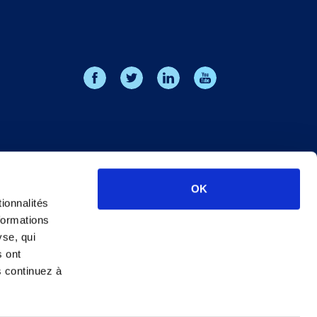
OK
ionnalités
formations
yse, qui
s ont
s continuez à