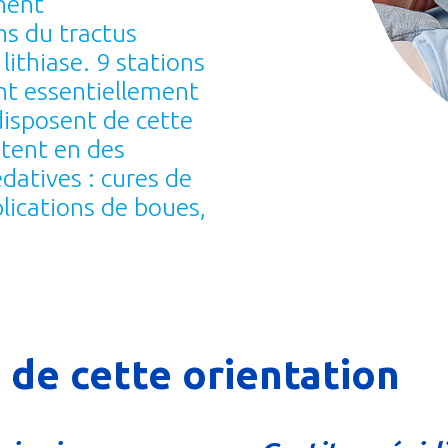
nent
ns du tractus
lithiase. 9 stations
nt essentiellement
disposent de cette
stent en des
datives : cures de
lications de boues,
 de cette orientation