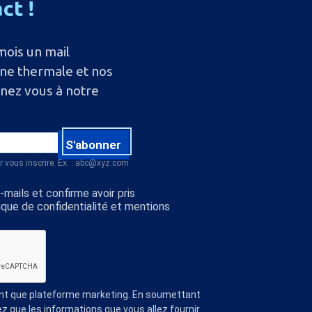
act
!
mois un mail
ine thermale et nos
nnez vous à notre
S'abonner
r vous inscrire. Ex. : abc@xyz.com
mails et confirme avoir pris
ique de confidentialité et mentions
ant que plateforme marketing. En soumettant
z que les informations que vous allez fournir