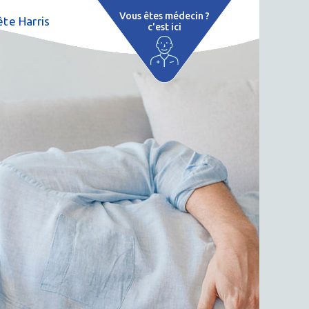
Vous êtes médecin ?
te Harris
c'est ici
e
 par région
tions thermales
 cure thermale
ent
 personnalisé
 thermale
n thermale