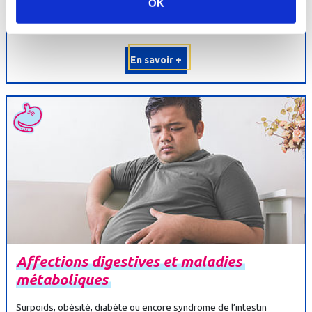
OK
de cette orientation. Les soins consistent en des techniques
diurétiques et sédatives : cures...
En savoir +
Affections
digestives
et
maladies
métaboliques
Surpoids, obésité, diabète ou encore syndrome de l’intestin