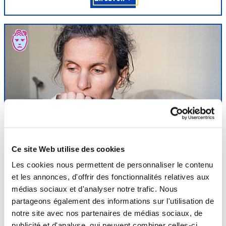
Affections
psychosomatiques
Ce site Web utilise des cookies
L’efficacité de la médecine thermale est reconnue dans le
Les cookies nous permettent de personnaliser le contenu
traitement des affections liées au stress comme le trouble
et les annonces, d'offrir des fonctionnalités relatives aux
anxieux généralisé, la dépression modérée réactionnelle, le burn-
médias sociaux et d'analyser notre trafic. Nous
out, les troubles relationnels de la fibromyalgie, les troubles du
partageons également des informations sur l'utilisation de
sommeil mais aussi dans la prise en charge de l’addiction aux
notre site avec nos partenaires de médias sociaux, de
benzodiazépines. La cure thermale...
publicité et d'analyse, qui peuvent combiner celles-ci