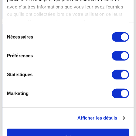
avec d'autres informations que vous leur avez fournies
En savoir +
ou qu'ils ont collectées lors de votre utilisation de leurs
services. Vous consentez à nos cookies si vous
continuez à utiliser notre site Web.
Sélection
Nécessaires
du
consentement
Préférences
Statistiques
Marketing
Affections
urinaires
et
maladies
métaboliques
La prise en charge dans l’orientation Affections urinaires
Afficher les détails
chroniques concernent essentiellement les infections du tractus
urinaire et les problèmes de lithiase. 9 stations thermales, dont les
eaux sont essentiellement sulfatées et bicarbonatées disposent