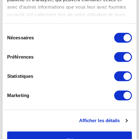
avec d'autres informations que vous leur avez fournies
En savoir +
ou qu'ils ont collectées lors de votre utilisation de leurs
services. Vous consentez à nos cookies si vous
continuez à utiliser notre site Web.
Sélection
Nécessaires
du
consentement
Préférences
Statistiques
Marketing
Affections
urinaires
et
maladies
métaboliques
La prise en charge dans l’orientation Affections urinaires
Afficher les détails
chroniques concernent essentiellement les infections du tractus
urinaire et les problèmes de lithiase. 9 stations thermales, dont les
eaux sont essentiellement sulfatées et bicarbonatées disposent