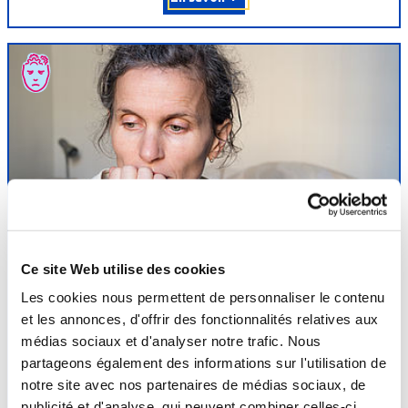
Affections
psychosomatiques
Ce site Web utilise des cookies
L’efficacité de la médecine thermale est reconnue dans le
Les cookies nous permettent de personnaliser le contenu
traitement des affections liées au stress comme le trouble
et les annonces, d'offrir des fonctionnalités relatives aux
anxieux généralisé, la dépression modérée réactionnelle, le burn-
médias sociaux et d'analyser notre trafic. Nous
out, les troubles relationnels de la fibromyalgie, les troubles du
partageons également des informations sur l'utilisation de
sommeil mais aussi dans la prise en charge de l’addiction aux
notre site avec nos partenaires de médias sociaux, de
benzodiazépines. La cure thermale...
publicité et d'analyse, qui peuvent combiner celles-ci