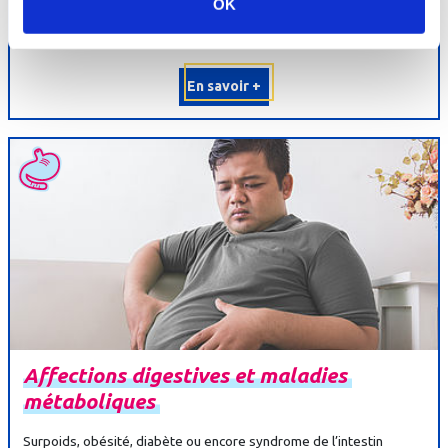
OK
de cette orientation. Les soins consistent en des techniques
diurétiques et sédatives : cures...
En savoir +
Affections
digestives
et
maladies
métaboliques
Surpoids, obésité, diabète ou encore syndrome de l’intestin