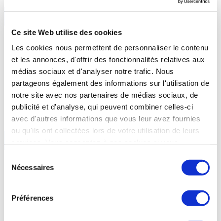
En savoir +
Ce site Web utilise des cookies
Les cookies nous permettent de personnaliser le contenu
Lichens
et les annonces, d'offrir des fonctionnalités relatives aux
médias sociaux et d'analyser notre trafic. Nous
Dermatose chronique relativement rare, le lichen plan est une maladie
partageons également des informations sur l'utilisation de
inflammatoire auto-immune chronique et bénigne dont l’origine reste
notre site avec nos partenaires de médias sociaux, de
encore inconnue. Même s’il apparait souvent sur la peau, les muqueuses
publicité et d'analyse, qui peuvent combiner celles-ci
buccales peuvent être touchées.
avec d'autres informations que vous leur avez fournies
ou qu'ils ont collectées lors de votre utilisation de leurs
En savoir +
services. Vous consentez à nos cookies si vous
continuez à utiliser notre site Web.
Sélection
Nécessaires
du
Bruxisme
consentement
Préférences
Le bruxisme se caractérise par le fait de grincer des dents ou serrer
fortement la mâchoire. D’origine principalement psychosomatique, le