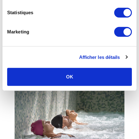
Statistiques
CHÂTEAUNEUF-LES-BAINS
-
Puy-De-Dome
- Auvergne-
Rhône-Alpes
Marketing
Châteauneuf-les-Bains - Etablissement
Thermal
20 avril au 10 octobre 2026
Afficher les détails
Plus d’infos sur l’établissement
Me faire rappeler
Envoyer un e-mail
OK