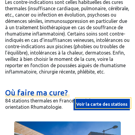
Les contre-indications sont celles habituelles des cures
thermales (insuffisance cardiaque, pulmonaire, cérébrale,
etc., cancer ou infection en évolution, psychoses ou
démences séniles, immunosuppression en particulier due
à un traitement biothérapique en cas de souffrance de
rhumatisme inflammatoire). Certains soins sont contre-
indiqués en cas d’insuffisances veineuses, intolérances ou
contre-indications aux piscines (phobies ou troubles de
l’équilibre), intolérances à la chaleur, dermatoses. Enfin,
veillez à bien choisir le moment de la cure, voire la
reporter en fonction de poussées aiguës de rhumatisme
inflammatoire, chirurgie récente, phlébite, etc.
Où
faire
ma
cure?
84 stations thermales en France possèdent une
Voir la carte des stations
orientation Rhumatologie.
ALLÈGRE
CRANSAC-
SALIES-
THONON-
CAMBO-
BOURBONNE-
DIGNE-
BARBOTAN-
LARUNS
LAMALOU-
MONTBRUN-
LE
LA
SAINT-
ÉVIAN-
LUXEUIL-
BRIDES-
JONZAC
LONS-
VICHY
CASTELJALOUX
SAUBUSSE-
AMNÉVILLE-
MEYRAS
DAX
BOURBON-
AMÉLIE-
DAX
LECTOURE
CHÂTEL-
GRÉOUX-
DAX
AULUS-
DAX
DAX
VERNET-
RENNES
SALINS-
VICHY
EUGÉNIE-
SAINT-
ALLEVARD-
AIX-
EVAUX-
BAGNÈRES-
NANCY
NÉRIS-
URIAGE-
ROCHEFORT
BAGNÈRES-
MONT-
MONTROND-
BAGNOLES-
MOLITG-
SAINT-
VITTEL
CHAMALIÈRES
CONTREXÉVILLE
NIEDERBRONN-
DAX
AIX-
BOURBON-
AX-
SAINT-
SAINT-
BARÈGES-
VALS-
SANTENAY
MORSBRONN-
BALARUC-
PRATS-
CAPVERN-
LA
CASTÉRA-
DAX
CILAOS
DAX
CAUTERETS
LES
LES-
DE-
LES-
LES-
LES-
LES-
LES-
-
LES-
LES-
MONT-
VÔGE-
LARY-
LES-
LES-
LES-
-
LE-
-
-
LES-
LES-
-
-
LANCY
LES-
-
-
GUYON
LES-
-
LES-
-
-
LES-
LES
LES-
-
LES-
LAURENT-
LES-
LES-
LES-
DE-
-
LES-
LES-
-
DE-
LOZÈRE
LES-
DE-
LES-
PAUL-
-
-
-
LES-
-
LES-
L'ARCHAMBAULT
LES-
HONORÉ-
PAUL-
SERS
LES-
-
LES-
LES-
DE-
LES-
LÉCHÈRE-
VERDUZAN
-
-
-
-
FUMADES
THERMES
BÉARN
BAINS
BAINS
BAINS
BAINS
THERMES
Pyrenees-
BAINS
BAINS
DORE
LES-
SOULAN
BAINS
BAINS
BAINS
Charente-
SAUNIER
Allier
Lot-
BAINS
THERMES
Ardeche
Landes
-
BAINS
Landes
Gers
-
BAINS
Landes
BAINS
Landes
Landes
BAINS
BAINS
BAINS
Allier
BAINS
LES-
BAINS
BAINS
BAINS
LUCHON
Meurthe-
BAINS
BAINS
Charente-
BIGORRE
ET
BAINS
L'ORNE
BAINS
LÈS-
Vosges
Puy-
Vosges
BAINS
Landes
BAINS
-
THERMES
LES-
LÈS-
-
BAINS
Cote-
BAINS
BAINS
MOLLO
BAINS
LES-
-
Landes
Reunion
Landes
Hautes-