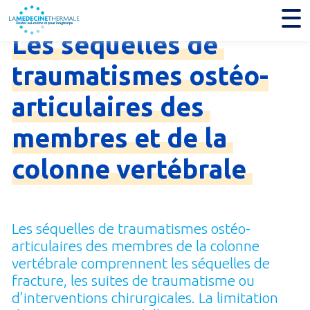
Je trouve mon établissement thermal
Les
séquelles
de
traumatismes
ostéo-
articulaires
des
membres
et
de
la
colonne
vertébrale
Les séquelles de traumatismes ostéo-
articulaires des membres de la colonne
vertébrale comprennent les séquelles de
fracture, les suites de traumatisme ou
d’interventions chirurgicales. La limitation