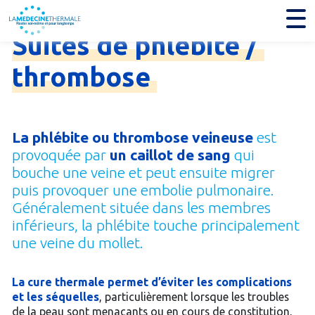
Je trouve mon établissement thermal
Suites
de
phlébite
/
thrombose
La phlébite ou thrombose veineuse
est
provoquée par
un caillot de sang
qui
bouche une veine et peut ensuite migrer
puis provoquer une embolie pulmonaire.
Généralement située dans les membres
inférieurs, la phlébite touche principalement
une veine du mollet.
La cure thermale permet d’éviter les complications
et les séquelles
, particulièrement lorsque les troubles
de la peau sont menaçants ou en cours de constitution,