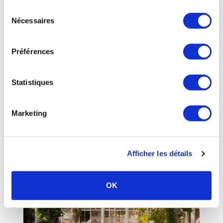
continuez à utiliser notre site Web.
Sélection
Nécessaires
du
consentement
Préférences
Statistiques
DAX
-
Landes
- Nouvelle Aquitaine
Dax - Bains Sarrailh
Marketing
02 mars au 28 novembre 2026
05 58 74 10 35
Plus d’infos sur l’établissement
Afficher les détails
OK