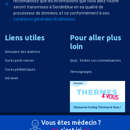
reconnaissez que les informations que vous allez fournir
seront transmises à Sendinblue en sa qualité de
processeur de données; et ce conformément à ses
conditions générales d'utilisation
.
Liens
utiles
Pour
aller
plus
loin
Annuaire des stations
Quiz : testez vos connaissances
Cures post-cancer
Cures pédiatriques
Témoignages
Intranet
A propos du CNETh
Mentions légales
Vous êtes médecin ?
Politique de confidentialité
Politique de gestion des cookies