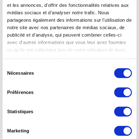
et les annonces, d'offrir des fonctionnalités relatives aux
Plus d’infos sur l’établissement
médias sociaux et d'analyser notre trafic. Nous
Me faire rappeler
Envoyer un e-mail
partageons également des informations sur l'utilisation de
notre site avec nos partenaires de médias sociaux, de
publicité et d'analyse, qui peuvent combiner celles-ci
avec d'autres informations que vous leur avez fournies
ou qu'ils ont collectées lors de votre utilisation de leurs
services. Vous consentez à nos cookies si vous
continuez à utiliser notre site Web.
Sélection
Nécessaires
du
consentement
Préférences
BOURBON-LANCY
-
Saone-Et-Loire
- Bourgogne-Franche-
Comté
Bourbon-Lancy - Bourbon-Lancy
Statistiques
18 mars au 18 novembre 2026
03 85 89 18 84
Plus d’infos sur l’établissement
Marketing
Me faire rappeler
Envoyer un e-mail