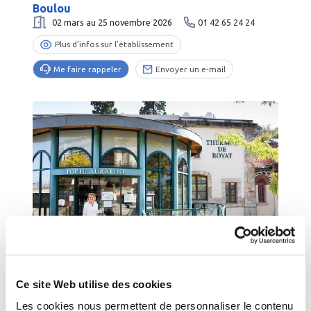
Boulou
02 mars au 25 novembre 2026
01 42 65 24 24
Plus d’infos sur l’établissement
Me faire rappeler
Envoyer un e-mail
CHAMALIÈRES
-
Puy-De-Dome
- Auvergne-Rhône-Alpes
Ce site Web utilise des cookies
Chamalières - Thermes de Royat
13 avril au 07 novembre 2026
04 73 29 51 51
Les cookies nous permettent de personnaliser le contenu