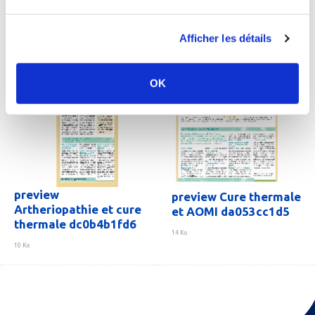
Afficher les détails
OK
preview
preview Cure thermale
Artheriopathie et cure
et AOMI da053cc1d5
thermale dc0b4b1fd6
14 Ko
10 Ko