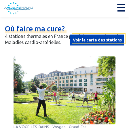
Je trouve mon établissement thermal
Où
faire
ma
cure?
4 stations thermales en France possèdent une orientation
Voir la carte des stations
Maladies cardio-artérielles.
LA VÔGE-LES-BAINS
-
Vosges
- Grand-Est