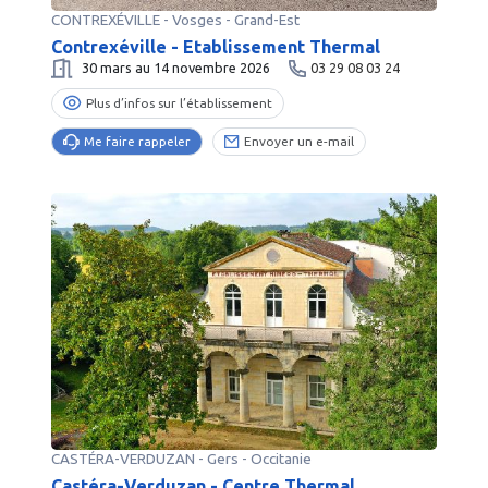
CONTREXÉVILLE
-
Vosges
- Grand-Est
Contrexéville - Etablissement Thermal
30 mars au 14 novembre 2026
03 29 08 03 24
Plus d’infos sur l’établissement
Me faire rappeler
Envoyer un e-mail
CASTÉRA-VERDUZAN
-
Gers
- Occitanie
Castéra-Verduzan - Centre Thermal