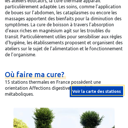
les ateliers éducatifs, la cure thermale apparaît
particulièrement adaptée. Les soins, comme l’application
de boues sur l’abdomen, les cataplasmes ou encore les
massages apportent des bienfaits pour la diminution des
symptômes. La cure de boisson à travers l’absorption
d’eaux riches en magnésium agit sur les troubles du
transit. Particulièrement utiles pour sensibiliser aux règles
d’hygiène, les établissements proposent et organisent des
ateliers sur le sujet de l’alimentation et le fonctionnement
de l’organisme.
Où
faire
ma
cure?
15 stations thermales en France possèdent une
orientation Affections digestives et maladies
Voir la carte des stations
métaboliques.
THONON-
MONTROND-
VICHY
SANTENAY
VALS-
CHÂTEL-
ÉVIAN-
BRIDES-
CILAOS
LES-
LES-
-
-
LES-
GUYON
LES-
LES-
-
BAINS
BAINS
Allier
Cote-
BAINS
-
BAINS
BAINS
Reunion
-
-
-
D'or
-
Puy-
-
-
-