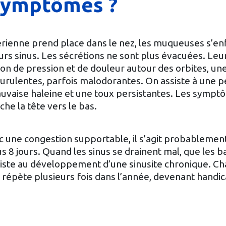
 symptômes ?
térienne prend place dans le nez, les muqueuses s’e
eurs sinus. Les sécrétions ne sont plus évacuées. Leu
n de pression et de douleur autour des orbites, un
purulentes, parfois malodorantes. On assiste à une 
mauvaise haleine et une toux persistantes. Les symp
he la tête vers le bas.
vec une congestion supportable, il s’agit probablemen
8 jours. Quand les sinus se drainent mal, que les ba
ssiste au développement d’une sinusite chronique. C
 répète plusieurs fois dans l’année, devenant handi