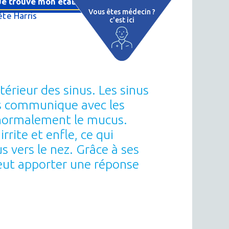
Je trouve mon établissement thermal
Vous êtes médecin ?
te Harris
c'est ici
e
 par région
tions thermales
érieur des sinus. Les sinus
 cure thermale
nus communique avec les
e normalement le mucus.
ent
rrite et enfle, ce qui
 personnalisé
 vers le nez. Grâce à ses
peut apporter une réponse
 thermale
n thermale