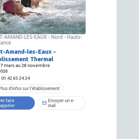
NT-AMAND-LES-EAUX
-
Nord
- Hauts-
rance
nt-Amand-les-Eaux -
blissement Thermal
17 mars au 28 novembre
2026
01 42 65 24 24
Plus d’infos sur l’établissement
Me faire
Envoyer un e-
rappeler
mail