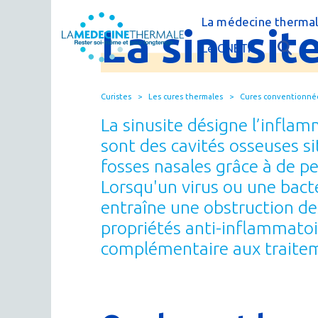
La médecine thermal
La
sinusit
C'est quoi la méde
Le CNETh
Qui sommes-nous 
L'éducation théra
Curistes
Les cures thermales
Cures conventionné
Actualités
Le thermalisme en
La sinusite désigne l’inflam
Publications
FAQ : questions f
sont des cavités osseuses s
fosses nasales grâce à de p
Espace presse
Thermes & Vous, l
Lorsqu'un virus ou une bactér
La médecine ther
entraîne une obstruction des
propriétés anti-inflammatoi
complémentaire aux traite