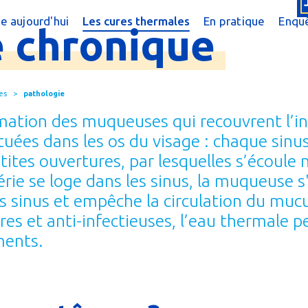
e aujourd'hui
Les cures thermales
En pratique
Enquê
e
chronique
cine thermale ?
Cures conventionnées
Trouver une cur
?
peutique
Cures thermales pour les enfants
Trouver une cure
es
pathologie
 chiffres
Cures post cancer
Annuaire des sta
mation des muqueuses qui recouvrent l’int
réquentes
Bénéficier d'une
ituées dans les os du visage : chaque si
etites ouvertures, par lesquelles s’écoul
e magazine
Le Remboursem
ie se loge dans les sinus, la muqueuse s'i
male
Créer un dossier
 sinus et empêche la circulation du mucus
res et anti-infectieuses, l’eau thermale 
Préparer la cure
ments.
Arriver en statio