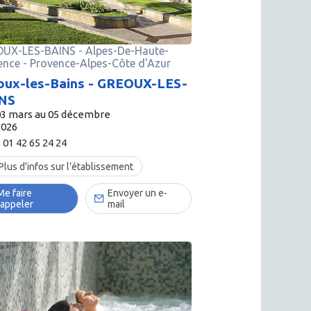
UX-LES-BAINS
-
Alpes-De-Haute-
ence
- Provence-Alpes-Côte d'Azur
oux-les-Bains - GREOUX-LES-
NS
03 mars au 05 décembre
2026
01 42 65 24 24
Plus d’infos sur l’établissement
Me faire
Envoyer un e-
rappeler
mail