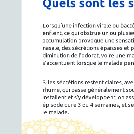
Quels sont les
Lorsqu’une infection virale ou bac
enflent, ce qui obstrue un ou plusi
accumulation provoque une sensatio
nasale, des sécrétions épaisses et 
diminution de l’odorat, voire une 
s’accentuent lorsque le malade penc
Si les sécrétions restent claires, a
rhume, qui passe généralement sous 
installent et s’y développent, on a
épisode dure 3 ou 4 semaines, et se
le malade.