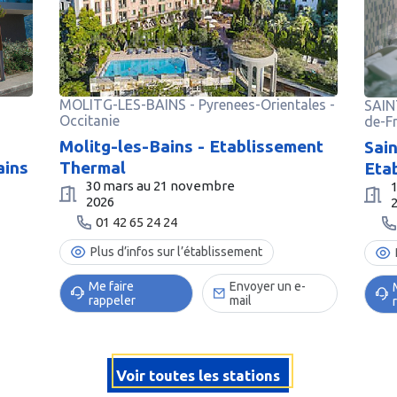
MOLITG-LES-BAINS
-
Pyrenees-Orientales
-
SAI
Occitanie
de-F
Molitg-les-Bains - Etablissement
Sai
Thermal
ains
Eta
30 mars au 21 novembre
2026
01 42 65 24 24
Plus d’infos sur l’établissement
Me faire
Envoyer un e-
rappeler
mail
Voir toutes les stations