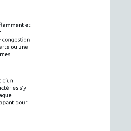
nflamment et
r
e congestion
perte ou une
tômes
t d’un
ctéries s’y
haque
capant pour