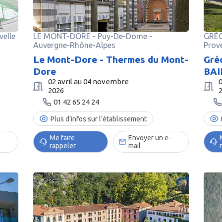
velle
LE MONT-DORE
-
Puy-De-Dome
-
GRÉO
Auvergne-Rhône-Alpes
Prov
Le Mont-Dore - Thermes du Mont-
Gré
Dore
BAI
02 avril au 04 novembre
2026
01 42 65 24 24
Plus d’infos sur l’établissement
-
Me faire
Envoyer un e-
rappeler
mail