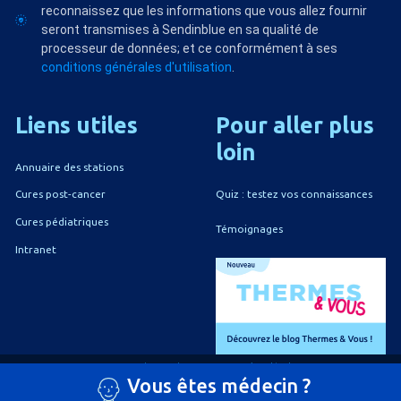
reconnaissez que les informations que vous allez fournir
seront transmises à Sendinblue en sa qualité de
processeur de données; et ce conformément à ses
conditions générales d'utilisation
.
Liens
utiles
Pour
aller
plus
loin
Annuaire des stations
Quiz : testez vos connaissances
Cures post-cancer
Cures pédiatriques
Témoignages
Intranet
A propos du CNETh
Mentions légales
Vous êtes médecin ?
Politique de confidentialité
Politique de gestion des cookies