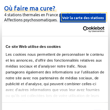
Où
faire
ma
cure?
4 stations thermales en France possèdent une orientation
Voir la carte des stations
Affections psychosomatiques.
Ce site Web utilise des cookies
Les cookies nous permettent de personnaliser le contenu
et les annonces, d'offrir des fonctionnalités relatives aux
médias sociaux et d'analyser notre trafic. Nous
partageons également des informations sur l'utilisation de
notre site avec nos partenaires de médias sociaux, de
publicité et d'analyse, qui peuvent combiner celles-ci
avec d'autres informations que vous leur avez fournies
NÉRIS-LES-BAINS
-
Allier
- Auvergne-Rhône-Alpes
ou qu'ils ont collectées lors de votre utilisation de leurs
Néris-les-Bains - Etablissement Thermal
services. Vous consentez à nos cookies si vous
23 mars au 24 octobre 2026
04 70 03 10 39
continuez à utiliser notre site Web.
Sélection