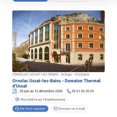
ORNOLAC USSAT-LES-BAINS
-
Ariege
- Occitanie
Ornolac Ussat-les-Bains - Domaine Thermal
d'Ussat
29 juin au 12 décembre 2026
05 61 02 20 20
Plus d’infos sur l’établissement
Me faire rappeler
Envoyer un e-mail