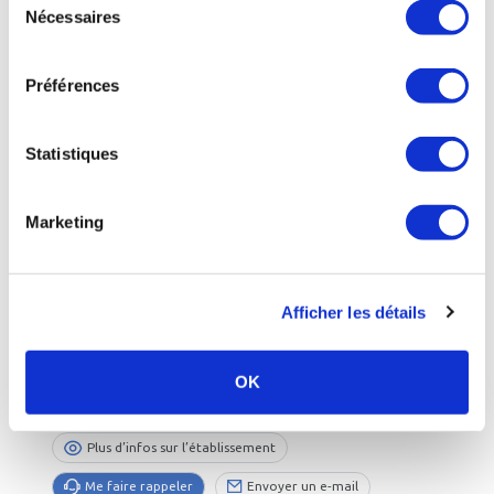
Plus d’infos sur l’établissement
Nécessaires
du
Me faire rappeler
Envoyer un e-mail
consentement
Préférences
Statistiques
Marketing
Afficher les détails
BAGNÈRES-DE-BIGORRE
-
Hautes-Pyrenees
- Occitanie
OK
Bagnères-de-Bigorre - Les Grands Thermes
02 mars au 28 novembre 2026
05 62 95 00 23
Plus d’infos sur l’établissement
Me faire rappeler
Envoyer un e-mail