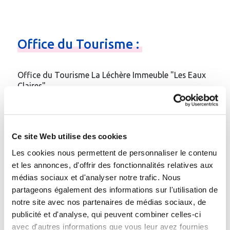
Office
du
Tourisme
:
Office du Tourisme La Léchère Immeuble "Les Eaux
Claires"
73260 La Léchère-les-Bains
Téléphone
:
04.79.22.51.60
Fax
: 04.79.22.57.10
Ce site Web utilise des cookies
Email
:
Contacter par e-mail
Les cookies nous permettent de personnaliser le contenu
Site web
:
https://lalecherelesbains.valmorel.com/
et les annonces, d'offrir des fonctionnalités relatives aux
médias sociaux et d'analyser notre trafic. Nous
Gare à proximité :
partageons également des informations sur l'utilisation de
Moutiers Tarentaise ou Notre Dame de Briançon
notre site avec nos partenaires de médias sociaux, de
publicité et d'analyse, qui peuvent combiner celles-ci
avec d'autres informations que vous leur avez fournies