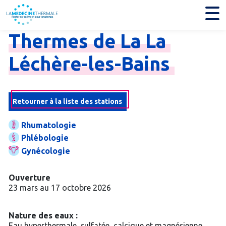
Thermes
de
La
La
Léchère-
les-
Bains
Retourner à la liste des stations
Rhumatologie
Phlébologie
Gynécologie
Ouverture
23 mars au 17 octobre 2026
Nature des eaux :
Eau hyperthermale, sulfatée, calcique et magnésienne