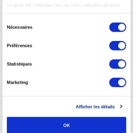
ou qu'ils ont collectées lors de votre utilisation de leurs
Etablissement thermal de la
services. Vous consentez à nos cookies si vous
station
continuez à utiliser notre site Web.
Sélection
Nécessaires
du
consentement
Préférences
Statistiques
Marketing
Afficher les détails
La Léchère-les-Bains -
SAVOIE
- Auvergne-Rhône-Alpes
La Léchère-les-Bains
OK