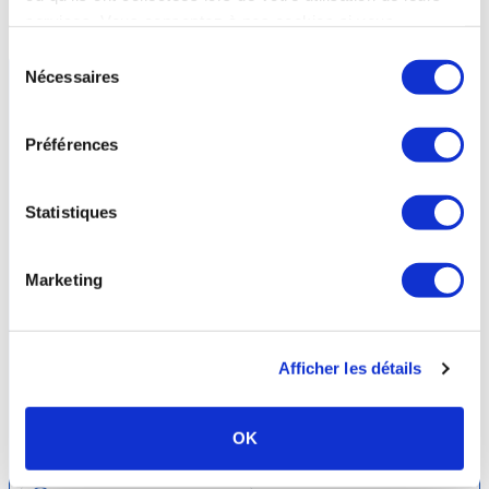
station
services. Vous consentez à nos cookies si vous
continuez à utiliser notre site Web.
Sélection
Nécessaires
du
consentement
Préférences
Statistiques
Marketing
Afficher les détails
Néris-les-Bains -
ALLIER
- Auvergne-Rhône-Alpes
Etablissement Thermal
OK
23 mars au 24 octobre 2026
04.70.03.10.39