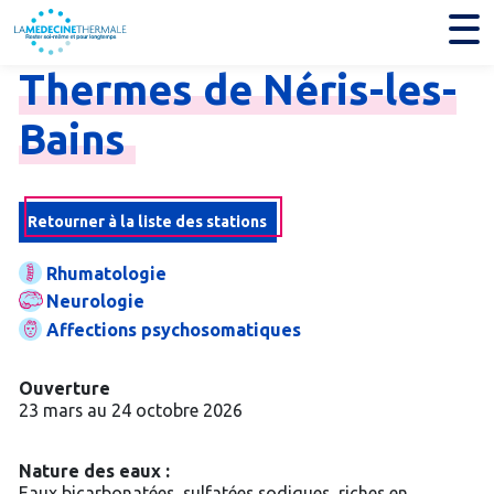
Thermes
de
Néris-
les-
Bains
Retourner à la liste des stations
Rhumatologie
Neurologie
Affections psychosomatiques
Ouverture
23 mars au 24 octobre 2026
Nature des eaux :
Eaux bicarbonatées, sulfatées sodiques, riches en