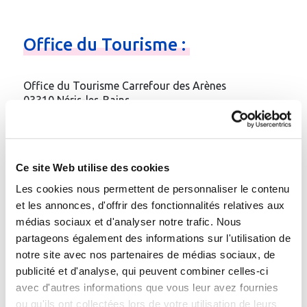
Office
du
Tourisme
:
Office du Tourisme Carrefour des Arènes
03310 Néris-les-Bains
Téléphone
:
04.70.03.11.03
Fax
: 04.70.09.05.29
Email
:
Contacter par e-mail
Ce site Web utilise des cookies
Site web
:
http://www.ot-neris-les-bains.fr
Les cookies nous permettent de personnaliser le contenu
et les annonces, d'offrir des fonctionnalités relatives aux
Gare à proximité :
médias sociaux et d'analyser notre trafic. Nous
gare de Montluçon (8 km)
partageons également des informations sur l'utilisation de
notre site avec nos partenaires de médias sociaux, de
publicité et d'analyse, qui peuvent combiner celles-ci
avec d'autres informations que vous leur avez fournies
Etablissement thermal de la
ou qu'ils ont collectées lors de votre utilisation de leurs