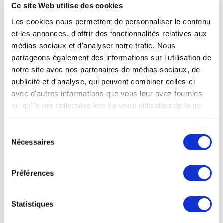
Ce site Web utilise des cookies
Les cookies nous permettent de personnaliser le contenu
et les annonces, d'offrir des fonctionnalités relatives aux
médias sociaux et d'analyser notre trafic. Nous
partageons également des informations sur l'utilisation de
notre site avec nos partenaires de médias sociaux, de
publicité et d'analyse, qui peuvent combiner celles-ci
avec d'autres informations que vous leur avez fournies
ou qu'ils ont collectées lors de votre utilisation de leurs
services. Vous consentez à nos cookies si vous
continuez à utiliser notre site Web.
Sélection
Nécessaires
du
consentement
Vichy -
ALLIER
- Auvergne-Rhône-Alpes
Préférences
Thermes Callou
16 février au 14 novembre 2026
04 43 23 81 11
Statistiques
Plus d’infos sur l’établissement