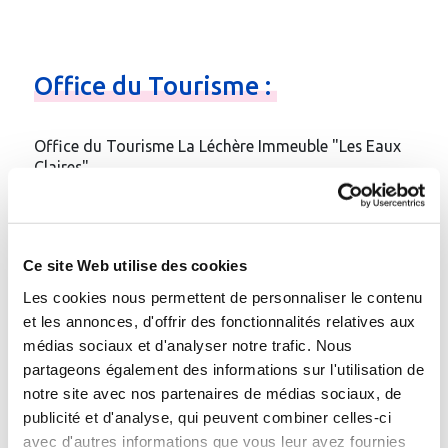
Office
du
Tourisme
:
Office du Tourisme La Léchère Immeuble "Les Eaux
Claires"
73260 La Léchère-les-Bains
Téléphone
:
04.79.22.51.60
Fax
: 04.79.22.57.10
Ce site Web utilise des cookies
Email
:
Contacter par e-mail
Les cookies nous permettent de personnaliser le contenu
Site web
:
https://lalecherelesbains.valmorel.com/
et les annonces, d'offrir des fonctionnalités relatives aux
médias sociaux et d'analyser notre trafic. Nous
Gare à proximité :
partageons également des informations sur l'utilisation de
Moutiers Tarentaise ou Notre Dame de Briançon
notre site avec nos partenaires de médias sociaux, de
publicité et d'analyse, qui peuvent combiner celles-ci
avec d'autres informations que vous leur avez fournies