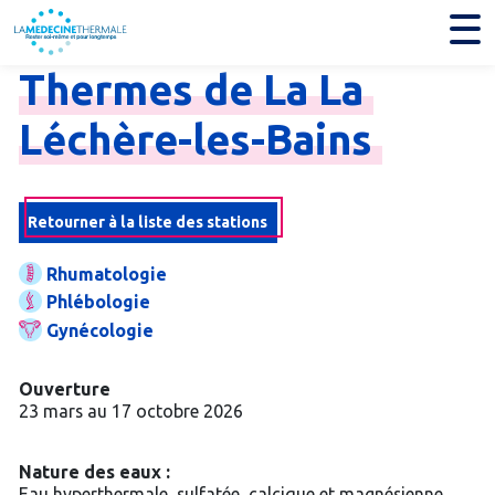
Thermes
de
La
La
Léchère-
les-
Bains
Retourner à la liste des stations
Rhumatologie
Phlébologie
Gynécologie
Ouverture
23 mars au 17 octobre 2026
Nature des eaux :
Eau hyperthermale, sulfatée, calcique et magnésienne