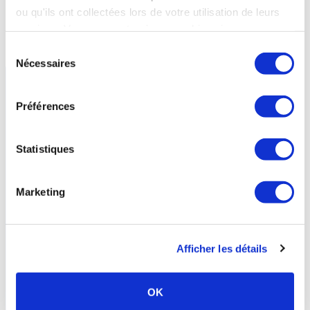
ou qu'ils ont collectées lors de votre utilisation de leurs
Etablissement thermal de la
services. Vous consentez à nos cookies si vous
station
continuez à utiliser notre site Web.
Sélection
Nécessaires
du
consentement
Préférences
Statistiques
Marketing
Afficher les détails
La Léchère-les-Bains -
SAVOIE
- Auvergne-Rhône-Alpes
La Léchère-les-Bains
OK