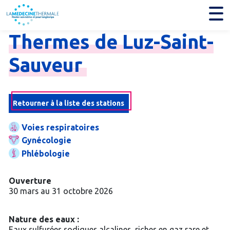
Thermes
de
Luz-
Saint-
Sauveur
Retourner à la liste des stations
Voies respiratoires
Gynécologie
Phlébologie
Ouverture
30 mars au 31 octobre 2026
Nature des eaux :
Eaux sulfurées sodiques alcalines, riches en gaz rare et