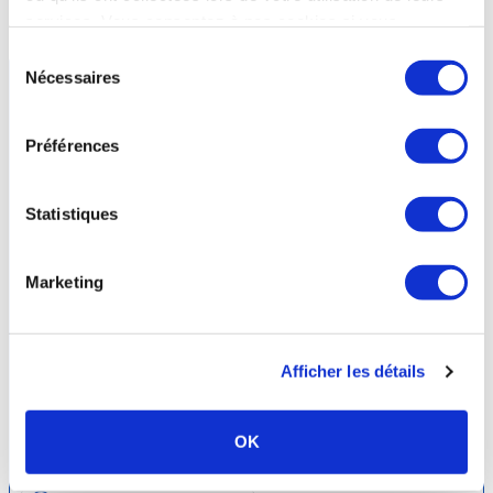
station
services. Vous consentez à nos cookies si vous
continuez à utiliser notre site Web.
Sélection
Nécessaires
du
consentement
Préférences
Statistiques
Marketing
Afficher les détails
Luz-Saint-Sauveur -
HAUTES-PYRENEES
- Occitanie
Thermes Luzéa
OK
30 mars au 31 octobre 2026
05.62.92.81.58.