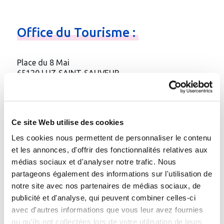
Office
du
Tourisme
:
Place du 8 Mai
65120 LUZ-SAINT-SAUVEUR
Téléphone
:
05.62.92.30.30
Fax
: 05.62.92.87.19
Email
:
Contacter par e-mail
Ce site Web utilise des cookies
Site web
:
http://www.luz.org/
Les cookies nous permettent de personnaliser le contenu
et les annonces, d'offrir des fonctionnalités relatives aux
Gare à proximité :
médias sociaux et d'analyser notre trafic. Nous
gare TGV à Lourdes (30 km), navette SNCF
partageons également des informations sur l'utilisation de
notre site avec nos partenaires de médias sociaux, de
publicité et d'analyse, qui peuvent combiner celles-ci
avec d'autres informations que vous leur avez fournies
Etablissement thermal de la
ou qu'ils ont collectées lors de votre utilisation de leurs