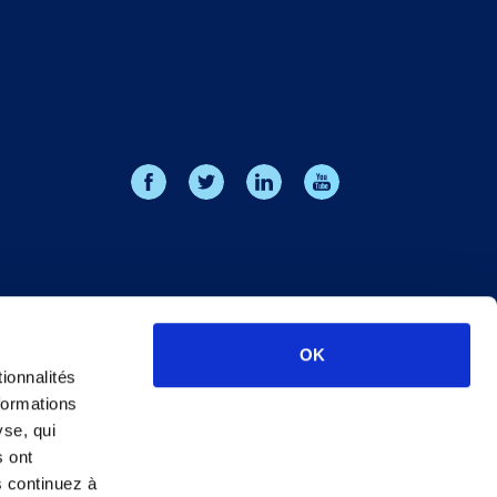
OK
ionnalités
formations
yse, qui
s ont
s continuez à