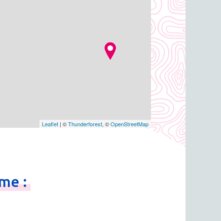
Leaflet
| ©
Thunderforest
, ©
OpenStreetMap
sme
: