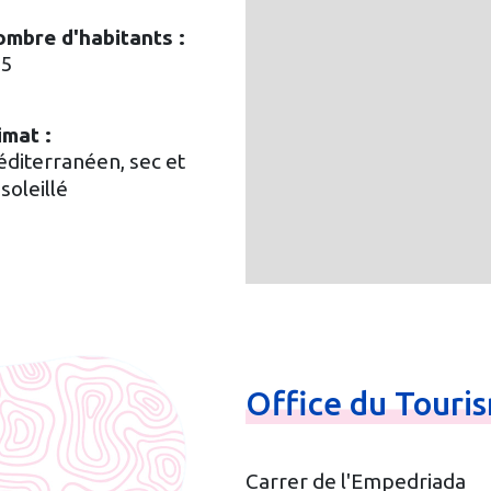
mbre d'habitants :
85
imat :
diterranéen, sec et
soleillé
Office
du
Touri
Carrer de l'Empedriada