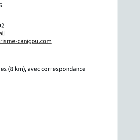
S
02
il
urisme-canigou.com
des (8 km), avec correspondance