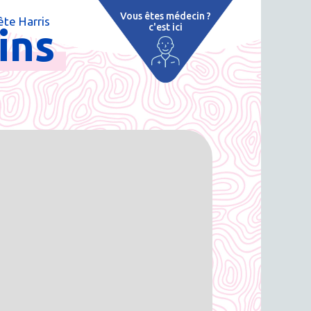
Vous êtes médecin ?
te Harris
ins
c'est ici
e
 par région
tions thermales
 cure thermale
ent
 personnalisé
 thermale
on thermale