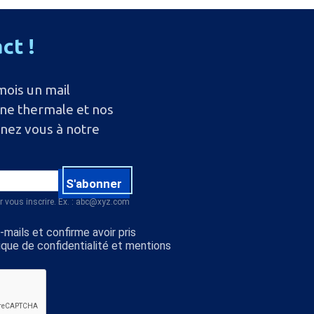
act
!
mois un mail
ine thermale et nos
nnez vous à notre
S'abonner
r vous inscrire. Ex. : abc@xyz.com
mails et confirme avoir pris
ique de confidentialité et mentions