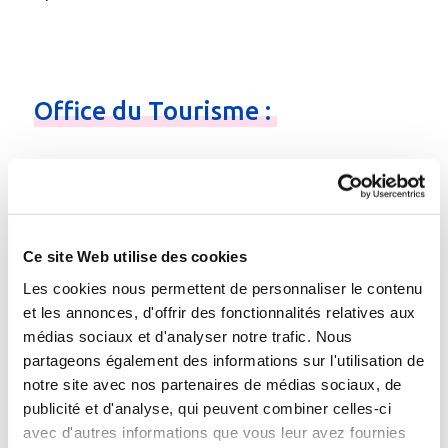
Office
du
Tourisme
:
Office Thermal & Touristique 5 avenue des Thermes
38410 Uriage
Téléphone
:
04.76.89.10.27
Ce site Web utilise des cookies
Email
:
Contacter par e-mail
Les cookies nous permettent de personnaliser le contenu
Site web
:
www.uriage-les-bains.com
et les annonces, d'offrir des fonctionnalités relatives aux
médias sociaux et d'analyser notre trafic. Nous
Gare à proximité :
partageons également des informations sur l'utilisation de
gare TGV de Grenoble (8 km) liaisons par cars
notre site avec nos partenaires de médias sociaux, de
publicité et d'analyse, qui peuvent combiner celles-ci
avec d'autres informations que vous leur avez fournies