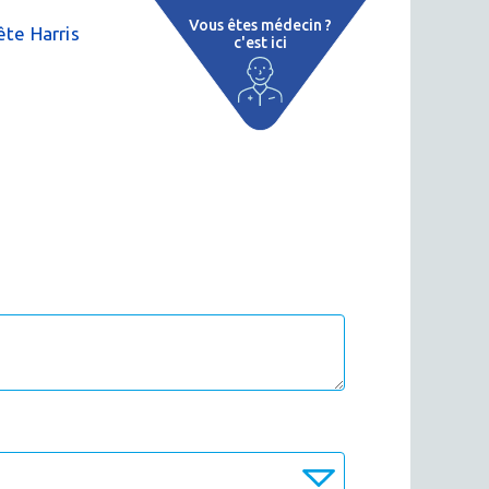
Vous êtes médecin ?
te Harris
c'est ici
e
 par région
tions thermales
 cure thermale
ent
 personnalisé
 thermale
on thermale