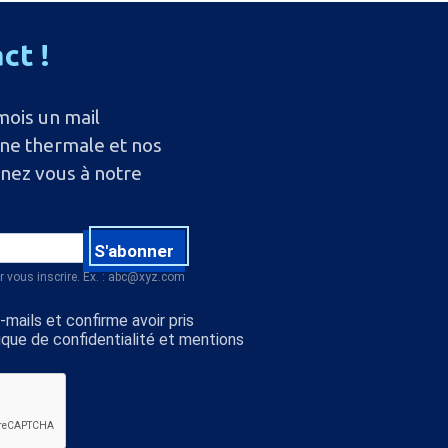
act
!
mois un mail
ine thermale et nos
nnez vous à notre
S'abonner
r vous inscrire. Ex. : abc@xyz.com
mails et confirme avoir pris
ique de confidentialité et mentions