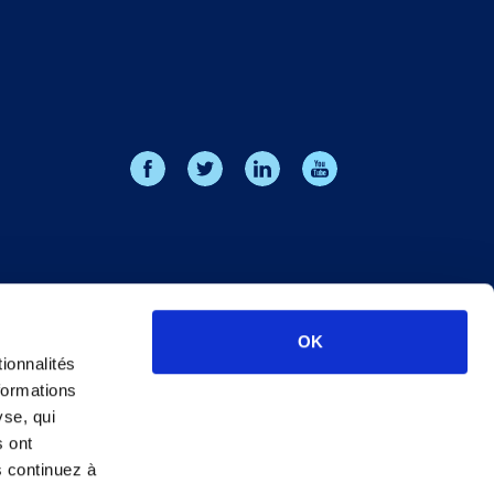
OK
ionnalités
formations
yse, qui
s ont
s continuez à