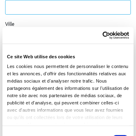
Ville
Ce site Web utilise des cookies
Les cookies nous permettent de personnaliser le contenu
et les annonces, d'offrir des fonctionnalités relatives aux
médias sociaux et d'analyser notre trafic. Nous
Je souhaite être recontacté pour témoigner de mon
partageons également des informations sur l'utilisation de
expérience en centre thermal.
notre site avec nos partenaires de médias sociaux, de
publicité et d'analyse, qui peuvent combiner celles-ci
avec d'autres informations que vous leur avez fournies
J'accepte que les données saisies soient utilisées pour
ou qu'ils ont collectées lors de votre utilisation de leurs
me contacter dans le cadre de ma demande.
*
services. Vous consentez à nos cookies si vous
continuez à utiliser notre site Web.
Sélection