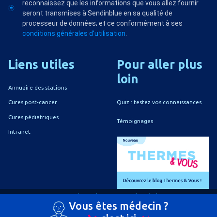
reconnaissez que les informations que vous allez fournir
seront transmises à Sendinblue en sa qualité de
processeur de données; et ce conformément à ses
conditions générales d'utilisation
.
Liens
utiles
Pour
aller
plus
loin
Annuaire des stations
Quiz : testez vos connaissances
Cures post-cancer
Cures pédiatriques
Témoignages
Intranet
A propos du CNETh
Mentions légales
Vous êtes médecin ?
Politique de confidentialité
Politique de gestion des cookies