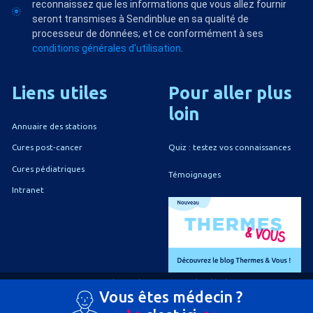
reconnaissez que les informations que vous allez fournir
seront transmises à Sendinblue en sa qualité de
processeur de données; et ce conformément à ses
conditions générales d'utilisation
.
Liens
utiles
Pour
aller
plus
loin
Annuaire des stations
Quiz : testez vos connaissances
Cures post-cancer
Cures pédiatriques
Témoignages
Intranet
A propos du CNETh
Mentions légales
Vous êtes médecin ?
Politique de confidentialité
Politique de gestion des cookies