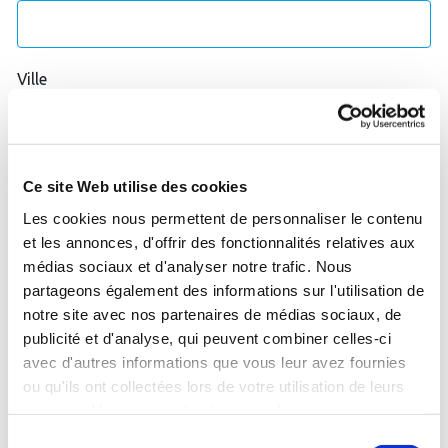
Ville
Ce site Web utilise des cookies
Les cookies nous permettent de personnaliser le contenu
et les annonces, d'offrir des fonctionnalités relatives aux
médias sociaux et d'analyser notre trafic. Nous
Je souhaite être recontacté pour témoigner de mon
partageons également des informations sur l'utilisation de
expérience en centre thermal.
notre site avec nos partenaires de médias sociaux, de
publicité et d'analyse, qui peuvent combiner celles-ci
avec d'autres informations que vous leur avez fournies
J'accepte que les données saisies soient utilisées pour
ou qu'ils ont collectées lors de votre utilisation de leurs
me contacter dans le cadre de ma demande.
*
services. Vous consentez à nos cookies si vous
continuez à utiliser notre site Web.
Sélection