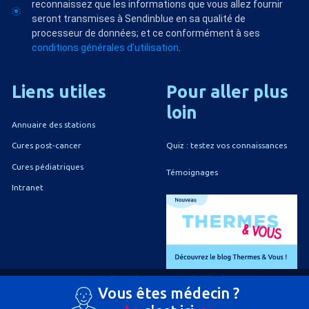
reconnaissez que les informations que vous allez fournir
seront transmises à Sendinblue en sa qualité de
processeur de données; et ce conformément à ses
conditions générales d'utilisation
.
Liens
utiles
Pour
aller
plus
loin
Annuaire des stations
Quiz : testez vos connaissances
Cures post-cancer
Cures pédiatriques
Témoignages
Intranet
A propos du CNETh
Mentions légales
Vous êtes médecin ?
Politique de confidentialité
Politique de gestion des cookies