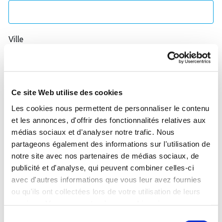
Ville
Ce site Web utilise des cookies
Les cookies nous permettent de personnaliser le contenu
et les annonces, d'offrir des fonctionnalités relatives aux
médias sociaux et d'analyser notre trafic. Nous
Je souhaite être recontacté pour témoigner de mon
partageons également des informations sur l'utilisation de
expérience en centre thermal.
notre site avec nos partenaires de médias sociaux, de
publicité et d'analyse, qui peuvent combiner celles-ci
avec d'autres informations que vous leur avez fournies
J'accepte que les données saisies soient utilisées pour
ou qu'ils ont collectées lors de votre utilisation de leurs
me contacter dans le cadre de ma demande.
*
services. Vous consentez à nos cookies si vous
continuez à utiliser notre site Web.
Sélection