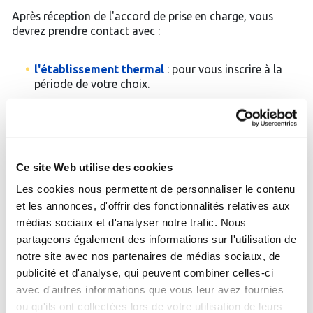
Après réception de l'accord de prise en charge, vous
devrez prendre contact avec :
l'établissement thermal
: pour vous inscrire à la
période de votre choix.
un médecin thermal de la station
: pour prendre
rendez-vous le jour de votre arrivée et en tout état
de cause avant le début de la cure.
l'office de tourisme, pour choisir un
Ce site Web utilise des cookies
hébergement :
vous choisirez entre les hôtels, les
Les cookies nous permettent de personnaliser le contenu
meublés, les hébergements intégrés à l'établissement,
et les annonces, d'offrir des fonctionnalités relatives aux
les campings, etc., la structure qui vous convient le
médias sociaux et d'analyser notre trafic. Nous
mieux. (Il est conseillé de ne pas verser d'arrhes pour
l'hébergement avant d'être en possession de l'accord
partageons également des informations sur l'utilisation de
de prise en charge). De plus en plus de stations
notre site avec nos partenaires de médias sociaux, de
disposent de centrales de réservation qui simplifient
publicité et d'analyse, qui peuvent combiner celles-ci
les démarches.
avec d'autres informations que vous leur avez fournies
ou qu'ils ont collectées lors de votre utilisation de leurs