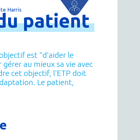
te Harris
du
patient
 par région
tions thermales
jectif est "d'aider le
 cure thermale
r gérer au mieux sa vie avec
e cet objectif, l'ETP doit
ent
daptation. Le patient,
 personnalisé
 thermale
n thermale
ue