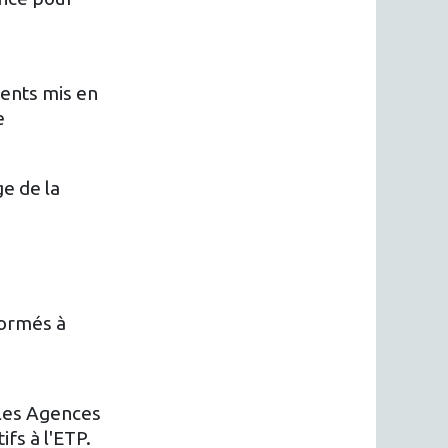
ents mis en
e
e de la
formés à
 les Agences
fs à l'ETP.