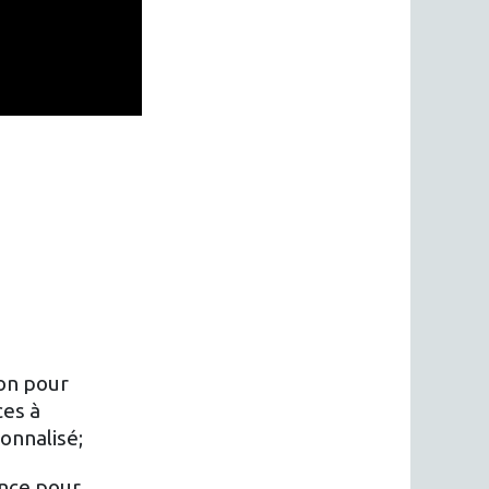
ion pour
ces à
onnalisé;
ance pour