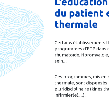
L'éducatio
du patient 
thermale
Certains établissements 
programmes d'ETP dans di
rhumatoïde, fibromyalgie,
sein...
Ces programmes, mis en o
thermale, sont dispensés
pluridisciplinaire (kinési
infirmier(e),...).