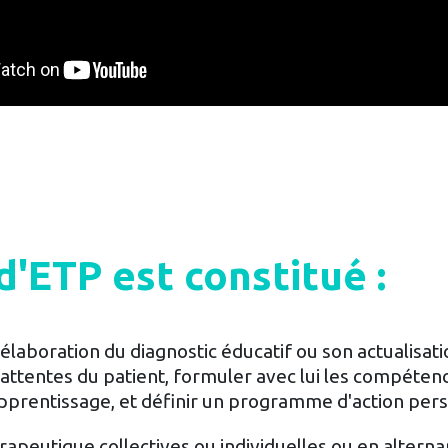
ETP est constitué :
'élaboration du diagnostic éducatif ou son actualisat
es attentes du patient, formuler avec lui les compéten
'apprentissage, et définir un programme d'action pers
rapeutique collectives ou individuelles ou en altern