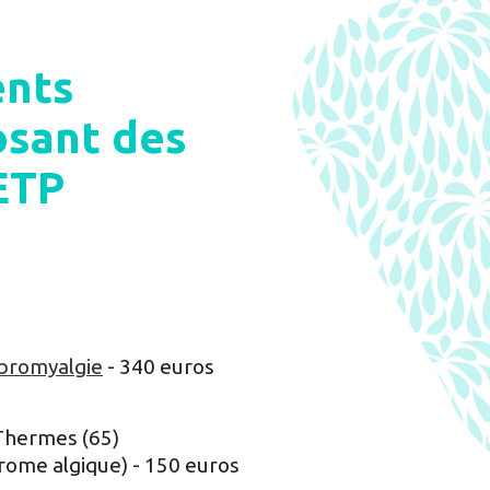
ents
sant des
ETP
ibromyalgie
- 340 euros
Thermes (65)
rome algique) - 150 euros