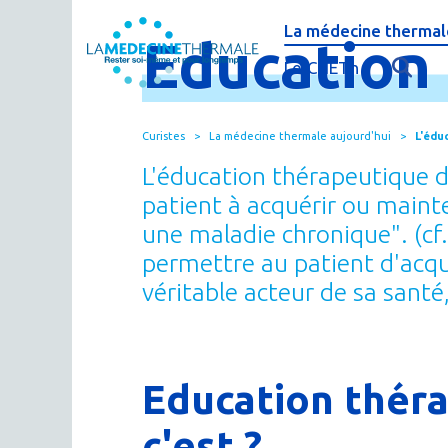
La médecine thermale
Education
C'est quoi la méde
Le CNETh
Qui sommes-nous 
L'éducation théra
Curistes
La médecine thermale aujourd'hui
L'édu
Actualités
Le thermalisme en
L'éducation thérapeutique du
Publications
FAQ : questions f
patient à acquérir ou maint
une maladie chronique". (cf
Espace presse
Thermes & Vous, l
permettre au patient d'acqu
La médecine ther
véritable acteur de sa sant
Education théra
c'est ?