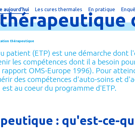
 aujourd'hui
Les cures thermales
En pratique
Enquê
thérapeutique
cine thermale ?
Cures conventionnées
Trouver une cure
?
peutique
Cures thermales pour les enfants
Trouver une cure
cation thérapeutique
 chiffres
Cures post cancer
Annuaire des sta
 patient (ETP) est une démarche dont l'ob
réquentes
Bénéficier d'une
enir les compétences dont il a besoin pou
. rapport OMS-Europe 1996). Pour atteindr
e magazine
Le Remboursem
érir des compétences d'auto-soins et d'a
male
Créer un dossier
é, est au coeur du programme d'ETP.
Préparer la cure
Arriver en statio
peutique : qu'est-ce-q