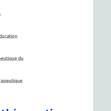
s
ducation
peutique du
érapeutique