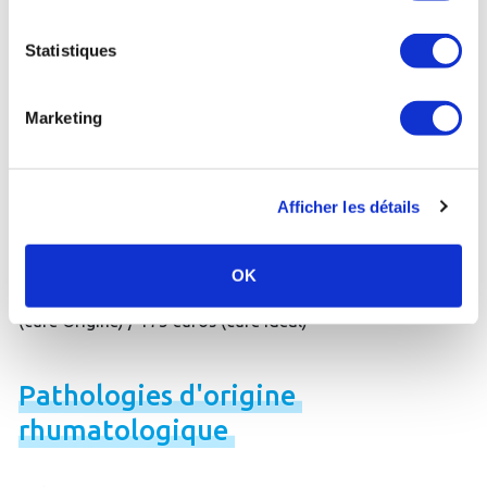
et/ou un excès de poids
- 190 euros
Statistiques
Vichy (03) :
Forfait spécial Diabète
- 260 euros
Marketing
Vichy (03) :
Forfait spécial "Maigrir à Vichy"
- 209 euros
Afficher les détails
Diabète
de
type
2
OK
Brides-les-Bains (73) :
Vivre avec le diabète
- 285 euros
(cure Origine) / 175 euros (cure Idéal)
Pathologies
d'origine
rhumatologique