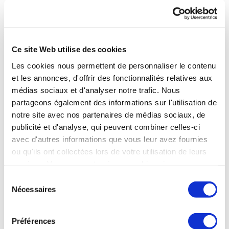
Maladies
Métaboliques
/
Obésité
Ce site Web utilise des cookies
Les cookies nous permettent de personnaliser le contenu
Brides-les-Bains (73) :
Maigrir durablement
- 285 euros
et les annonces, d'offrir des fonctionnalités relatives aux
(cure Origine) / 175 euros (cure Idéal)
médias sociaux et d'analyser notre trafic. Nous
partageons également des informations sur l'utilisation de
Eugénie-les-Bains (40) :
Programme d'éducation
notre site avec nos partenaires de médias sociaux, de
thérapeutique du patient destiné aux personnes atteintes
publicité et d'analyse, qui peuvent combiner celles-ci
de maladies métaboliques et/ou d'obésité
- 195 euros
avec d'autres informations que vous leur avez fournies
ou qu'ils ont collectées lors de votre utilisation de leurs
Le Boulou (66) :
Programme d'éducation thérapeutique
services. Vous consentez à nos cookies si vous
du patient destiné aux personnes atteintes de maladies
continuez à utiliser notre site Web.
métaboliques et/ou d'obésité
- 175 euros
Sélection
Nécessaires
du
consentement
Vals-les-Bains (07) :
Programme d'éducation
thérapeutique du patient intégré à la cure thermale pour
Préférences
des personnes présentant un syndrome métabolique