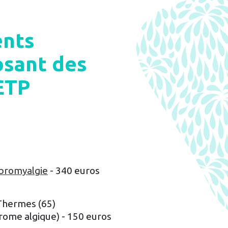
ents
sant des
ETP
ibromyalgie
- 340 euros
Thermes (65)
rome algique) - 150 euros