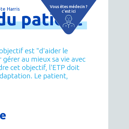
Vous êtes médecin ?
te Harris
du
patient
c'est ici
 par région
tions thermales
jectif est "d'aider le
 cure thermale
r gérer au mieux sa vie avec
e cet objectif, l'ETP doit
ent
daptation. Le patient,
 personnalisé
 thermale
n thermale
ue