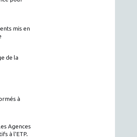
ents mis en
e
e de la
formés à
 les Agences
fs à l'ETP.