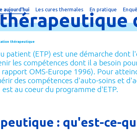
 aujourd'hui
Les cures thermales
En pratique
Enquê
thérapeutique
cine thermale ?
Cures conventionnées
Trouver une cure
?
peutique
Cures thermales pour les enfants
Trouver une cure
cation thérapeutique
 chiffres
Cures post cancer
Annuaire des sta
 patient (ETP) est une démarche dont l'ob
réquentes
Bénéficier d'une
enir les compétences dont il a besoin pou
. rapport OMS-Europe 1996). Pour atteindr
e magazine
Le Remboursem
érir des compétences d'auto-soins et d'a
male
Créer un dossier
é, est au coeur du programme d'ETP.
Préparer la cure
Arriver en statio
peutique : qu'est-ce-q