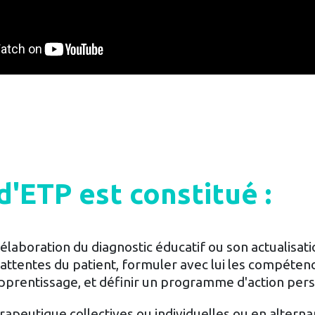
ETP est constitué :
'élaboration du diagnostic éducatif ou son actualisat
es attentes du patient, formuler avec lui les compéten
'apprentissage, et définir un programme d'action pers
rapeutique collectives ou individuelles ou en altern