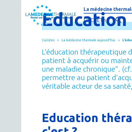
La médecine thermale
Education
C'est quoi la méde
Le CNETh
Qui sommes-nous 
L'éducation théra
Curistes
La médecine thermale aujourd'hui
L'édu
Actualités
Le thermalisme en
L'éducation thérapeutique du
Publications
FAQ : questions f
patient à acquérir ou maint
une maladie chronique". (cf
Espace presse
Thermes & Vous, l
permettre au patient d'acqu
La médecine ther
véritable acteur de sa sant
Education théra
c'est ?