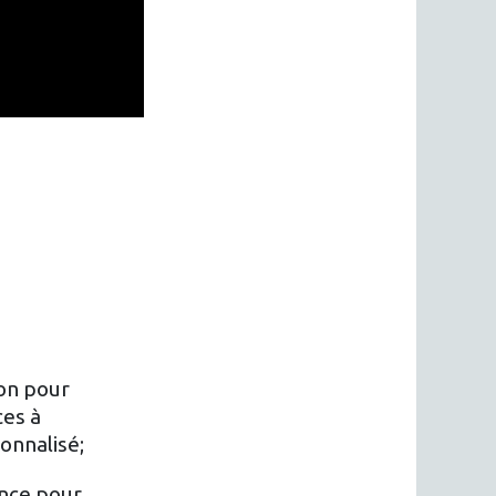
ion pour
ces à
onnalisé;
ance pour