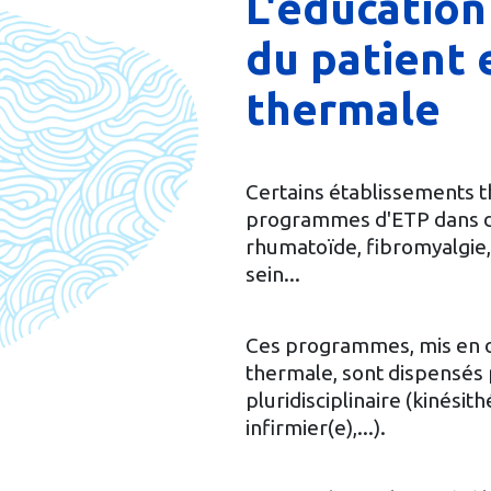
L'éducatio
du patient 
thermale
Certains établissements 
programmes d'ETP dans di
rhumatoïde, fibromyalgie,
sein...
Ces programmes, mis en o
thermale, sont dispensés
pluridisciplinaire (kinési
infirmier(e),...).