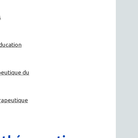
s
ducation
peutique du
érapeutique