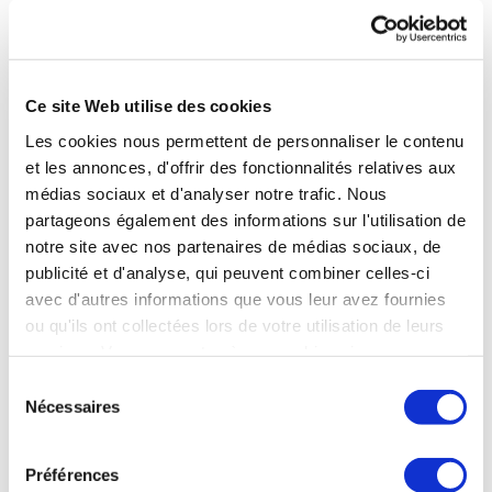
Maladies
Métaboliques
/
Obésité
Ce site Web utilise des cookies
Les cookies nous permettent de personnaliser le contenu
Brides-les-Bains (73) :
Maigrir durablement
- 285 euros
et les annonces, d'offrir des fonctionnalités relatives aux
(cure Origine) / 175 euros (cure Idéal)
médias sociaux et d'analyser notre trafic. Nous
partageons également des informations sur l'utilisation de
Eugénie-les-Bains (40) :
Programme d'éducation
notre site avec nos partenaires de médias sociaux, de
thérapeutique du patient destiné aux personnes atteintes
publicité et d'analyse, qui peuvent combiner celles-ci
de maladies métaboliques et/ou d'obésité
- 195 euros
avec d'autres informations que vous leur avez fournies
ou qu'ils ont collectées lors de votre utilisation de leurs
Le Boulou (66) :
Programme d'éducation thérapeutique
services. Vous consentez à nos cookies si vous
du patient destiné aux personnes atteintes de maladies
continuez à utiliser notre site Web.
métaboliques et/ou d'obésité
- 175 euros
Sélection
Nécessaires
du
consentement
Vals-les-Bains (07) :
Programme d'éducation
thérapeutique du patient intégré à la cure thermale pour
Préférences
des personnes présentant un syndrome métabolique