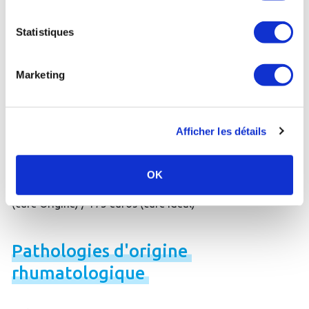
et/ou un excès de poids
- 190 euros
Statistiques
Vichy (03) :
Forfait spécial Diabète
- 260 euros
Marketing
Vichy (03) :
Forfait spécial "Maigrir à Vichy"
- 209 euros
Afficher les détails
Diabète
de
type
2
OK
Brides-les-Bains (73) :
Vivre avec le diabète
- 285 euros
(cure Origine) / 175 euros (cure Idéal)
Pathologies
d'origine
rhumatologique