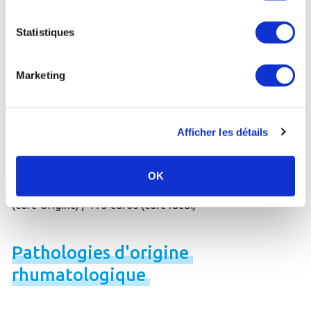
et/ou un excès de poids
- 190 euros
Statistiques
Vichy (03) :
Forfait spécial Diabète
- 260 euros
Marketing
Vichy (03) :
Forfait spécial "Maigrir à Vichy"
- 209 euros
Afficher les détails
Diabète
de
type
2
OK
Brides-les-Bains (73) :
Vivre avec le diabète
- 285 euros
(cure Origine) / 175 euros (cure Idéal)
Pathologies
d'origine
rhumatologique