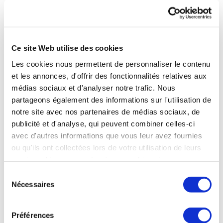
Maladies
Métaboliques
/
Obésité
Ce site Web utilise des cookies
Les cookies nous permettent de personnaliser le contenu
Brides-les-Bains (73) :
Maigrir durablement
- 285 euros
et les annonces, d'offrir des fonctionnalités relatives aux
(cure Origine) / 175 euros (cure Idéal)
médias sociaux et d'analyser notre trafic. Nous
partageons également des informations sur l'utilisation de
Eugénie-les-Bains (40) :
Programme d'éducation
notre site avec nos partenaires de médias sociaux, de
thérapeutique du patient destiné aux personnes atteintes
publicité et d'analyse, qui peuvent combiner celles-ci
de maladies métaboliques et/ou d'obésité
- 195 euros
avec d'autres informations que vous leur avez fournies
ou qu'ils ont collectées lors de votre utilisation de leurs
Le Boulou (66) :
Programme d'éducation thérapeutique
services. Vous consentez à nos cookies si vous
du patient destiné aux personnes atteintes de maladies
continuez à utiliser notre site Web.
métaboliques et/ou d'obésité
- 175 euros
Sélection
Nécessaires
du
consentement
Vals-les-Bains (07) :
Programme d'éducation
thérapeutique du patient intégré à la cure thermale pour
Préférences
des personnes présentant un syndrome métabolique