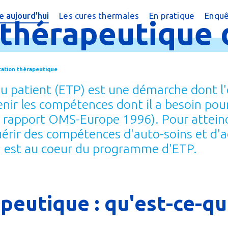
 aujourd'hui
Les cures thermales
En pratique
Enquê
thérapeutique
cine thermale ?
Cures conventionnées
Trouver une cure
?
peutique
Cures thermales pour les enfants
Trouver une cure
cation thérapeutique
 chiffres
Cures post cancer
Annuaire des sta
 patient (ETP) est une démarche dont l'ob
réquentes
Bénéficier d'une
enir les compétences dont il a besoin pou
. rapport OMS-Europe 1996). Pour atteindr
e magazine
Le Remboursem
érir des compétences d'auto-soins et d'a
male
Créer un dossier
é, est au coeur du programme d'ETP.
Préparer la cure
Arriver en statio
peutique : qu'est-ce-q