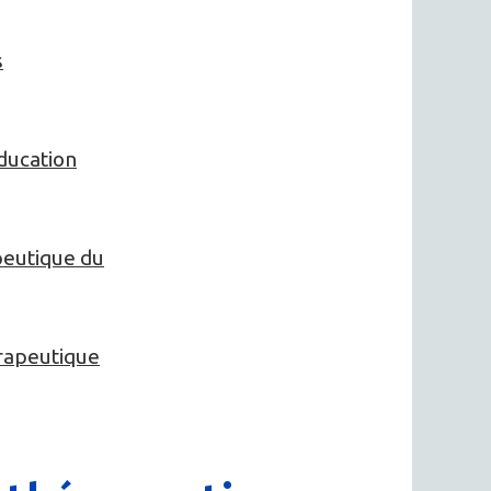
s
ducation
peutique du
érapeutique