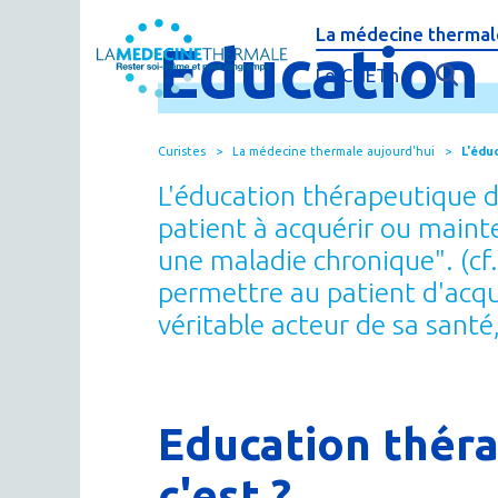
La médecine thermale
Education
C'est quoi la méde
Le CNETh
Qui sommes-nous 
L'éducation théra
Curistes
La médecine thermale aujourd'hui
L'édu
Actualités
Le thermalisme en
L'éducation thérapeutique du
Publications
FAQ : questions f
patient à acquérir ou maint
une maladie chronique". (cf
Espace presse
Thermes & Vous, l
permettre au patient d'acqu
La médecine ther
véritable acteur de sa sant
Education théra
c'est ?