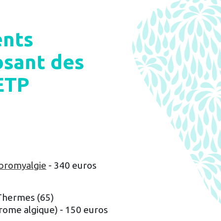
ents
sant des
ETP
ibromyalgie
- 340 euros
Thermes (65)
rome algique) - 150 euros