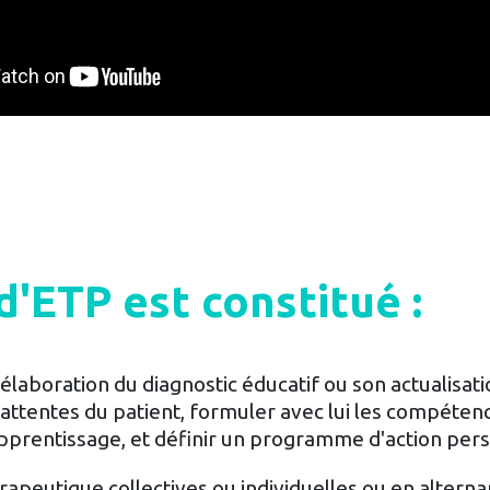
ETP est constitué :
'élaboration du diagnostic éducatif ou son actualisat
es attentes du patient, formuler avec lui les compéten
'apprentissage, et définir un programme d'action pers
rapeutique collectives ou individuelles ou en altern