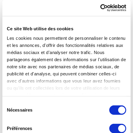
Maladies
Métaboliques
/
Obésité
Ce site Web utilise des cookies
Les cookies nous permettent de personnaliser le contenu
Brides-les-Bains (73) :
Maigrir durablement
- 285 euros
et les annonces, d'offrir des fonctionnalités relatives aux
(cure Origine) / 175 euros (cure Idéal)
médias sociaux et d'analyser notre trafic. Nous
partageons également des informations sur l'utilisation de
Eugénie-les-Bains (40) :
Programme d'éducation
notre site avec nos partenaires de médias sociaux, de
thérapeutique du patient destiné aux personnes atteintes
publicité et d'analyse, qui peuvent combiner celles-ci
de maladies métaboliques et/ou d'obésité
- 195 euros
avec d'autres informations que vous leur avez fournies
ou qu'ils ont collectées lors de votre utilisation de leurs
Le Boulou (66) :
Programme d'éducation thérapeutique
services. Vous consentez à nos cookies si vous
du patient destiné aux personnes atteintes de maladies
continuez à utiliser notre site Web.
métaboliques et/ou d'obésité
- 175 euros
Sélection
Nécessaires
du
consentement
Vals-les-Bains (07) :
Programme d'éducation
thérapeutique du patient intégré à la cure thermale pour
Préférences
des personnes présentant un syndrome métabolique