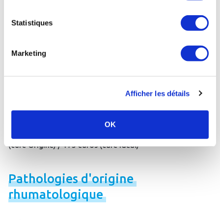
et/ou un excès de poids
- 190 euros
Statistiques
Vichy (03) :
Forfait spécial Diabète
- 260 euros
Marketing
Vichy (03) :
Forfait spécial "Maigrir à Vichy"
- 209 euros
Afficher les détails
Diabète
de
type
2
OK
Brides-les-Bains (73) :
Vivre avec le diabète
- 285 euros
(cure Origine) / 175 euros (cure Idéal)
Pathologies
d'origine
rhumatologique